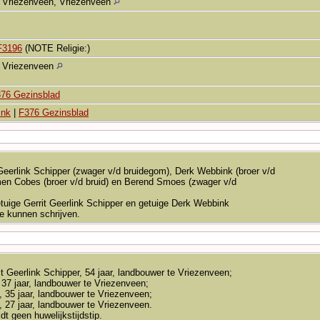
Vriezenveen, Vriezenveen
F3196
(NOTE Religie:)
Vriezenveen
76 Gezinsblad
ink
|
F376 Gezinsblad
 Geerlink Schipper (zwager v/d bruidegom), Derk Webbink (broer v/d
en Cobes (broer v/d bruid) en Berend Smoes (zwager v/d
tuige Gerrit Geerlink Schipper en getuige Derk Webbink
te kunnen schrijven.
it Geerlink Schipper, 54 jaar, landbouwer te Vriezenveen;
37 jaar, landbouwer te Vriezenveen;
35 jaar, landbouwer te Vriezenveen;
27 jaar, landbouwer te Vriezenveen.
t geen huwelijkstijdstip.