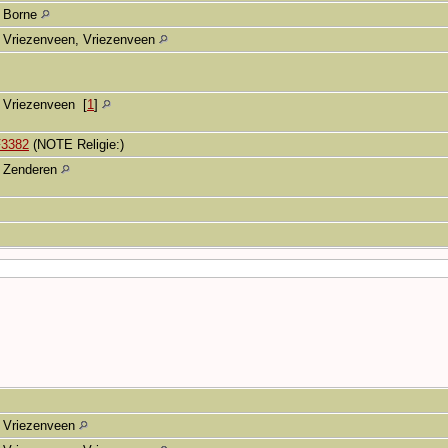
Borne
Vriezenveen, Vriezenveen
Vriezenveen
[
1
]
F3382
(NOTE Religie:)
Zenderen
Vriezenveen