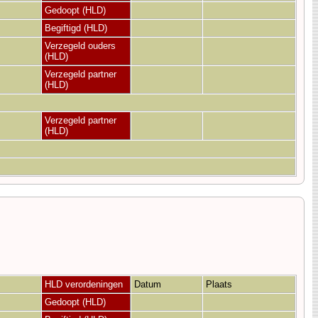
Gedoopt (HLD)
Begiftigd (HLD)
Verzegeld ouders
(HLD)
Verzegeld partner
(HLD)
Verzegeld partner
(HLD)
HLD verordeningen
Datum
Plaats
Gedoopt (HLD)