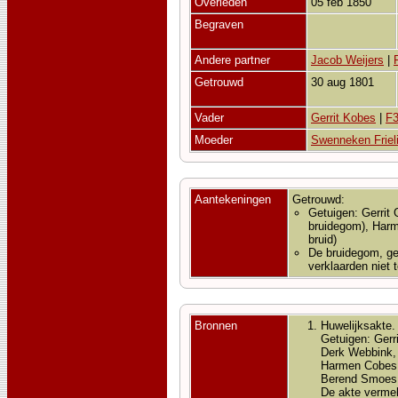
Overleden
05 feb 1850
Begraven
Andere partner
Jacob Weijers
|
Getrouwd
30 aug 1801
Vader
Gerrit Kobes
|
F3
Moeder
Swenneken Friel
Aantekeningen
Getrouwd:
Getuigen: Gerrit
bruidegom), Harm
bruid)
De bruidegom, ge
verklaarden niet 
Bronnen
Huwelijksakte.
Getuigen: Gerr
Derk Webbink, 
Harmen Cobes, 
Berend Smoes, 
De akte vermeld