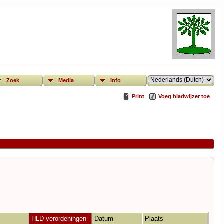
Zoek
Media
Info
Print
Voeg bladwijzer toe
HLD verordeningen
Datum
Plaats