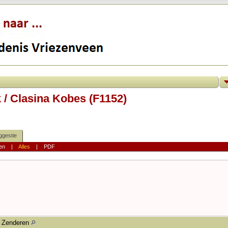
 / Clasina Kobes (F1152)
ggestie
en
|
Alles
|
PDF
Zenderen