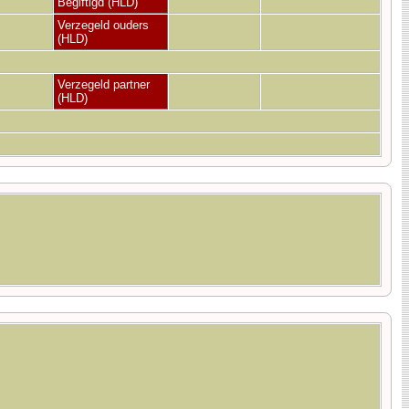
Begiftigd (HLD)
Verzegeld ouders
(HLD)
Verzegeld partner
(HLD)