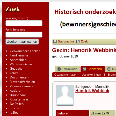
Zoek
Voorna(a)m(en):
Familienaam:
Startpagina
Zoek
Gezin: Hendrik Webbink
Geavanceerd zoeken
Familienamen
getr. 08 mei 1819
Aanmelden
Wat is er nieuw
Gezocht
Familiekaart
Gezinsblad
Su
Foto's
Gezinsinformatie
|
Aantekeningen
|
Bronn
Documenten
(Levens)Verhalen
Video-opnamen
Echtgenoot | Mannelijk
Aadorp
Hendrik Webbink
Bruinehaar
Kloosterhaar
De Pollen
Sibculo
't Slot
Geboren
31 mei 1779