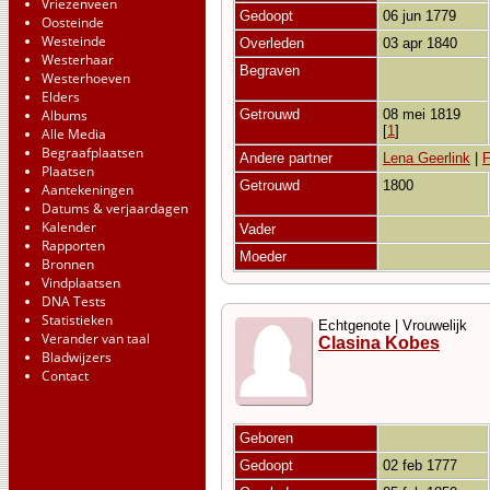
Vriezenveen
Gedoopt
06 jun 1779
Oosteinde
Westeinde
Overleden
03 apr 1840
Westerhaar
Begraven
Westerhoeven
Elders
Albums
Getrouwd
08 mei 1819
[
1
]
Alle Media
Begraafplaatsen
Andere partner
Lena Geerlink
|
Plaatsen
Getrouwd
1800
Aantekeningen
Datums & verjaardagen
Kalender
Vader
Rapporten
Moeder
Bronnen
Vindplaatsen
DNA Tests
Statistieken
Echtgenote | Vrouwelijk
Verander van taal
Clasina Kobes
Bladwijzers
Contact
Geboren
Gedoopt
02 feb 1777