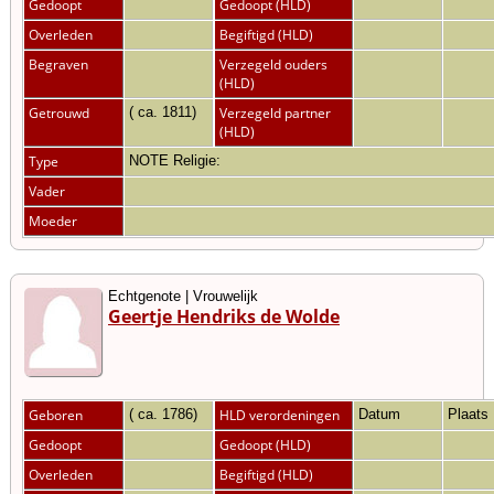
Gedoopt
Gedoopt (HLD)
Overleden
Begiftigd (HLD)
Begraven
Verzegeld ouders
(HLD)
Getrouwd
( ca. 1811)
Verzegeld partner
(HLD)
Type
NOTE Religie:
Vader
Moeder
Echtgenote | Vrouwelijk
Geertje Hendriks de Wolde
Geboren
( ca. 1786)
HLD verordeningen
Datum
Plaats
Gedoopt
Gedoopt (HLD)
Overleden
Begiftigd (HLD)