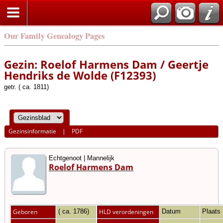
Our Family Genealogy Pages
Gezin: Roelof Harmens Dam / Geertje
Hendriks de Wolde (F12393)
getr. ( ca. 1811)
Gezinsinformatie
|
PDF
Echtgenoot | Mannelijk
Roelof Harmens Dam
Geboren
( ca. 1786)
HLD verordeningen
Datum
Plaats