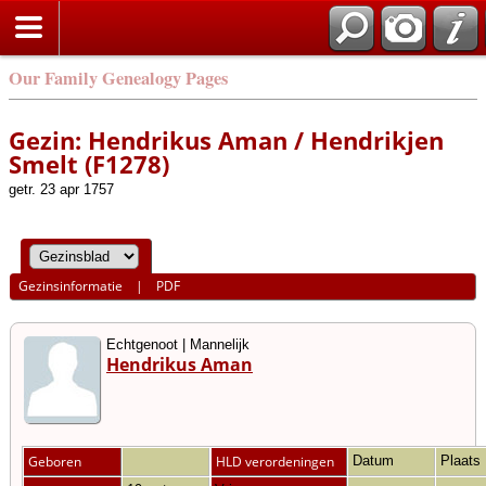
Our Family Genealogy Pages
Gezin: Hendrikus Aman / Hendrikjen
Smelt (F1278)
getr. 23 apr 1757
Gezinsinformatie
|
PDF
Echtgenoot | Mannelijk
Hendrikus Aman
Geboren
HLD verordeningen
Datum
Plaats