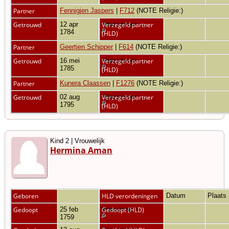
Partner
Fennigjen Jaspers
|
F712
(NOTE Religie:)
Getrouwd
12 apr
Vriezenveen
Verzegeld partner
1784
(HLD)
Partner
Geertjen Schipper
|
F614
(NOTE Religie:)
Getrouwd
16 mei
Vriezenveen
Verzegeld partner
1785
(HLD)
Partner
Kunera Claassen
|
F1276
(NOTE Religie:)
Getrouwd
02 aug
Vriezenveen
Verzegeld partner
1795
(HLD)
Kind 2 | Vrouwelijk
Hermina Aman
Geboren
HLD verordeningen
Datum
Plaats
Gedoopt
25 feb
Vriezenveen
Gedoopt (HLD)
1759