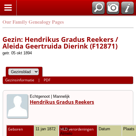
Our Family Genealogy Pages
Gezin: Hendrikus Gradus Reekers /
Aleida Geertruida Dierink (F12871)
getr. 05 okt 1894
Gezinsinformatie
|
PDF
Echtgenoot | Mannelijk
Hendrikus Gradus Reekers
Geboren
11 jan 1872
Ambt
HLD verordeningen
Datum
Plaats
Almelo