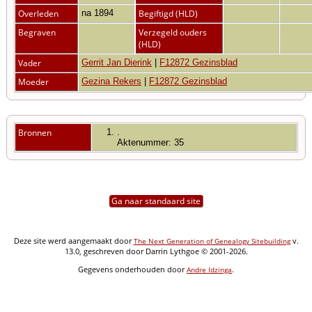
Overleden
na 1894
Begiftigd (HLD)
Begraven
Verzegeld ouders
(HLD)
Vader
Gerrit Jan Dierink
|
F12872 Gezinsblad
Moeder
Gezina Rekers
|
F12872 Gezinsblad
Bronnen
.
Aktenummer: 35
Ga naar standaard site
Deze site werd aangemaakt door
v.
The Next Generation of Genealogy Sitebuilding
13.0, geschreven door Darrin Lythgoe © 2001-2026.
Gegevens onderhouden door
.
Andre Idzinga