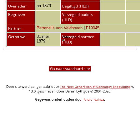
Overleden
na 1879
Begiftigd (HLD)
Begraven
Verzegeld ouders
(HLD)
Partner
Petronella van Veldhoven
|
F19045
Getrouwd
31 mei
Nuenen
Verzegeld partner
1879
(HLD)
Ga naar standaard site
Deze site werd aangemaakt door
v.
The Next Generation of Genealogy Sitebuilding
13.0, geschreven door Darrin Lythgoe © 2001-2026.
Gegevens onderhouden door
.
Andre Idzinga