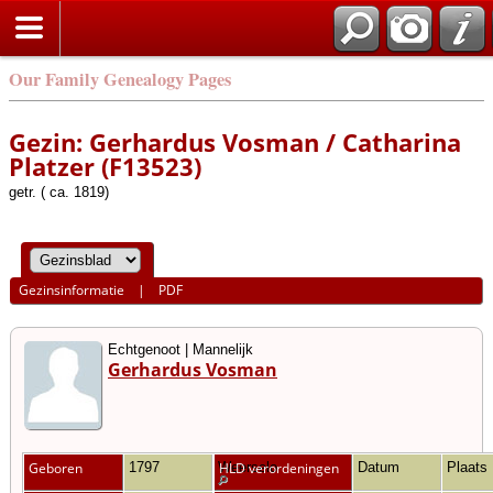
Our Family Genealogy Pages
Gezin: Gerhardus Vosman / Catharina
Platzer (F13523)
getr. ( ca. 1819)
Gezinsinformatie
|
PDF
Echtgenoot | Mannelijk
Gerhardus Vosman
Geboren
1797
Weerselo
HLD verordeningen
Datum
Plaats