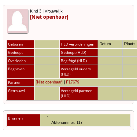
Kind 3 | Vrouwelijk
[Niet openbaar]
Geboren
HLD verordeningen
Datum
Plaats
Gedoopt
Gedoopt (HLD)
Overleden
Begiftigd (HLD)
Begraven
Verzegeld ouders
(HLD)
Partner
[Niet openbaar]
|
F17679
Getrouwd
Verzegeld partner
(HLD)
Bronnen
.
Aktenummer: 117