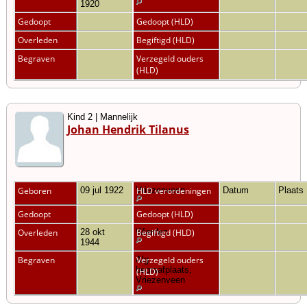
1920
Gedoopt
Gedoopt (HLD)
Overleden
Begiftigd (HLD)
Begraven
Verzegeld ouders
(HLD)
Kind 2 | Mannelijk
Johan Hendrik Tilanus
Geboren
09 jul 1922
Vriezenveen
HLD verordeningen
Datum
Plaats
Gedoopt
Gedoopt (HLD)
Overleden
28 okt
Wierden
Begiftigd (HLD)
1944
Begraven
Alg.
Verzegeld ouders
begraafplaats,
(HLD)
Vriezenveen