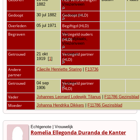
1882
Vriezenveen
Gedoopt
30 jul 1882
Vriezenveen
Gedoopt (HLD)
Overleden
05 jul 1971
Begiftigd (HLD)
Begraven
Alg.
Verzegeld ouders
begraafplaats,
(HLD)
Vriezenveen
Getrouwd
21 okt
Lonneker
Verzegeld partner
1919
[
1
]
[
1
]
(HLD)
Andere
Câecile Henriette Staring
|
F13736
partner
Getrouwd
04 sep
Zutphen
Verzegeld partner
1906
(HLD)
Vader
Johannes Leonard Lodewijk Tilanus
|
F11786 Gezinsblad
Moeder
Johanna Hendrika Dikkers
|
F11786 Gezinsblad
Echtgenote | Vrouwelijk
Romelia Ellegonda Duranda de Kanter