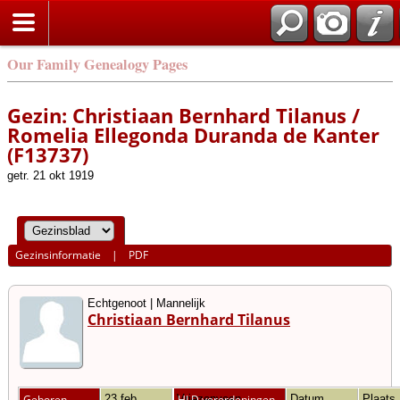
Our Family Genealogy Pages
Gezin: Christiaan Bernhard Tilanus /
Romelia Ellegonda Duranda de Kanter
(F13737)
getr. 21 okt 1919
Gezinsinformatie
|
PDF
Echtgenoot | Mannelijk
Christiaan Bernhard Tilanus
Geboren
23 feb
Vriezenveen,
HLD verordeningen
Datum
Plaats