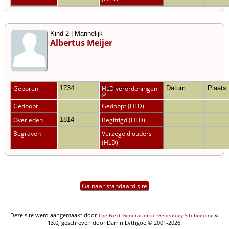
Kind 2 | Mannelijk
Albertus Meijer
Geboren
1734
Geesteren
HLD verordeningen
Datum
Plaats
Gedoopt
Gedoopt (HLD)
Overleden
1814
Begiftigd (HLD)
Begraven
Verzegeld ouders
(HLD)
Ga naar standaard site
Deze site werd aangemaakt door
v.
The Next Generation of Genealogy Sitebuilding
13.0, geschreven door Darrin Lythgoe © 2001-2026.