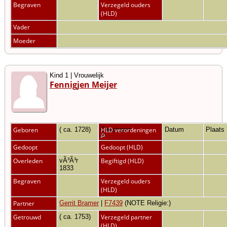
Begraven
Verzegeld ouders
(HLD)
Vader
Moeder
Kind 1 | Vrouwelijk
Fennigjen Meijer
Geboren
( ca. 1728)
Geesteren
HLD verordeningen
Datum
Plaats
Gedoopt
Gedoopt (HLD)
Overleden
vÃ³Ã³r
Begiftigd (HLD)
1833
Begraven
Verzegeld ouders
(HLD)
Partner
Gerrit Bramer
|
F7439
(NOTE Religie:)
Getrouwd
( ca. 1753)
Verzegeld partner
(HLD)