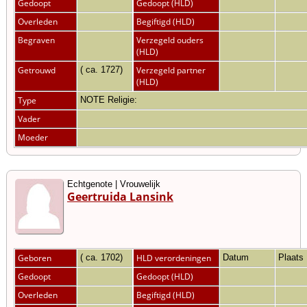
Gedoopt
Gedoopt (HLD)
Overleden
Begiftigd (HLD)
Begraven
Verzegeld ouders
(HLD)
Getrouwd
( ca. 1727)
Verzegeld partner
(HLD)
Type
NOTE Religie:
Vader
Moeder
Echtgenote | Vrouwelijk
Geertruida Lansink
Geboren
( ca. 1702)
HLD verordeningen
Datum
Plaats
Gedoopt
Gedoopt (HLD)
Overleden
Begiftigd (HLD)