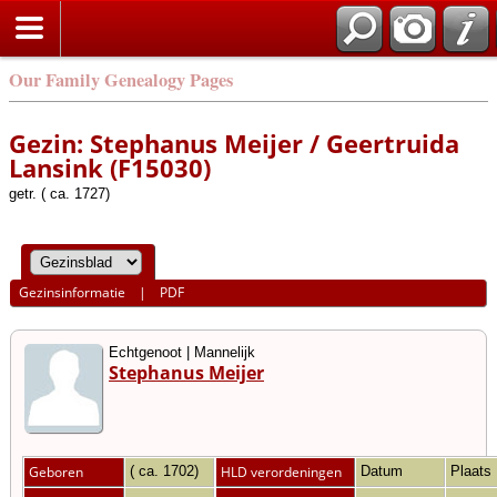
Our Family Genealogy Pages
Gezin: Stephanus Meijer / Geertruida
Lansink (F15030)
getr. ( ca. 1727)
Gezinsinformatie
|
PDF
Echtgenoot | Mannelijk
Stephanus Meijer
Geboren
( ca. 1702)
HLD verordeningen
Datum
Plaats