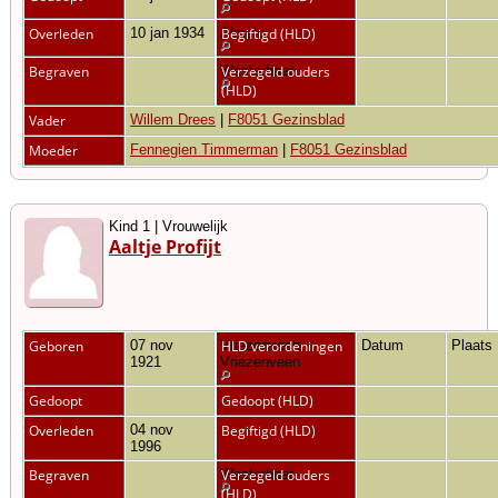
Overleden
10 jan 1934
Almelo
Begiftigd (HLD)
Begraven
Westerhaar
Verzegeld ouders
(HLD)
Vader
Willem Drees
|
F8051 Gezinsblad
Moeder
Fennegien Timmerman
|
F8051 Gezinsblad
Kind 1 | Vrouwelijk
Aaltje Profijt
Geboren
07 nov
Vriezenveen,
HLD verordeningen
Datum
Plaats
1921
Vriezenveen
Gedoopt
Gedoopt (HLD)
Overleden
04 nov
Begiftigd (HLD)
1996
Begraven
Westerhaar
Verzegeld ouders
(HLD)