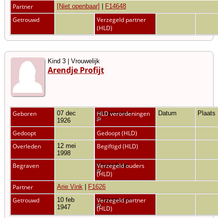
Partner
[Niet openbaar]
|
F14648
Getrouwd
Verzegeld partner
(HLD)
Kind 3 | Vrouwelijk
Arendje Profijt
Geboren
07 dec
Vriezenveen
HLD verordeningen
Datum
Plaats
1926
Gedoopt
Gedoopt (HLD)
Overleden
12 mei
Begiftigd (HLD)
1998
Begraven
Westerhaar
Verzegeld ouders
(HLD)
Partner
Arie Vink
|
F1626
Getrouwd
10 feb
Vriezenveen
Verzegeld partner
1947
(HLD)