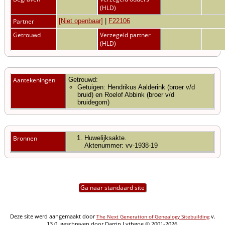
(HLD)
Partner
[Niet openbaar]
|
F22106
Getrouwd
Verzegeld partner
(HLD)
Aantekeningen
Getrouwd:
Getuigen: Hendrikus Aalderink (broer v/d
bruid) en Roelof Abbink (broer v/d
bruidegom)
Bronnen
Huwelijksakte.
Aktenummer: vv-1938-19
Ga naar standaard site
Deze site werd aangemaakt door
v.
The Next Generation of Genealogy Sitebuilding
13.0, geschreven door Darrin Lythgoe © 2001-2026.