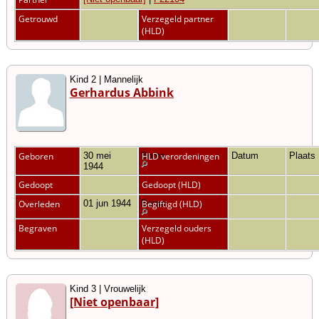
Getrouwd
Verzegeld partner
(HLD)
Kind 2 | Mannelijk
Gerhardus Abbink
Geboren
30 mei
Borne
HLD verordeningen
Datum
Plaats
1944
Gedoopt
Gedoopt (HLD)
Overleden
01 jun 1944
Borne
Begiftigd (HLD)
Begraven
Verzegeld ouders
(HLD)
Kind 3 | Vrouwelijk
[Niet openbaar]