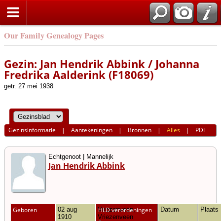
Our Family Genealogy Pages
Gezin: Jan Hendrik Abbink / Johanna
Fredrika Aalderink (F18069)
getr. 27 mei 1938
Gezinsinformatie
|
Aantekeningen
|
Bronnen
|
Alles
|
PDF
Echtgenoot | Mannelijk
Jan Hendrik Abbink
Geboren
02 aug
Vriezenveen,
HLD verordeningen
Datum
Plaats
1910
Vriezenveen