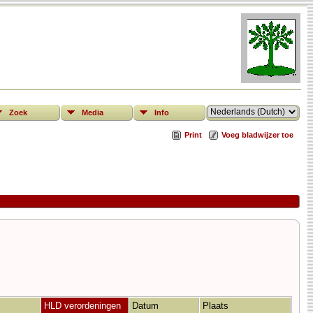
Zoek
Media
Info
Print
Voeg bladwijzer toe
HLD verordeningen
Datum
Plaats