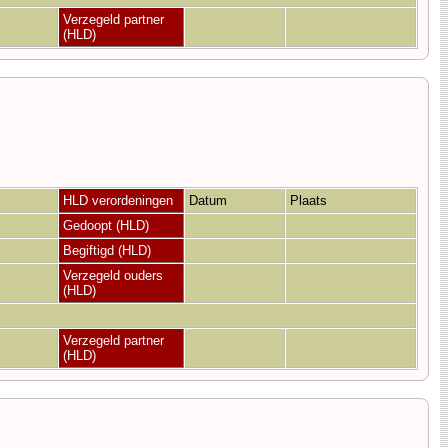
Verzegeld partner
(HLD)
HLD verordeningen
Datum
Plaats
Gedoopt (HLD)
Begiftigd (HLD)
Verzegeld ouders
(HLD)
Verzegeld partner
(HLD)