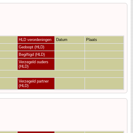
HLD verordeningen
Datum
Plaats
Gedoopt (HLD)
Begiftigd (HLD)
Verzegeld ouders
(HLD)
Verzegeld partner
(HLD)