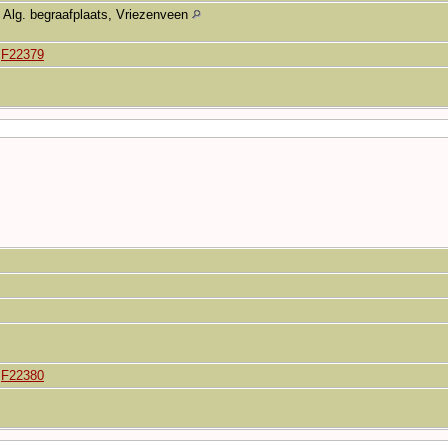
Alg. begraafplaats, Vriezenveen
|
F22379
|
F22380