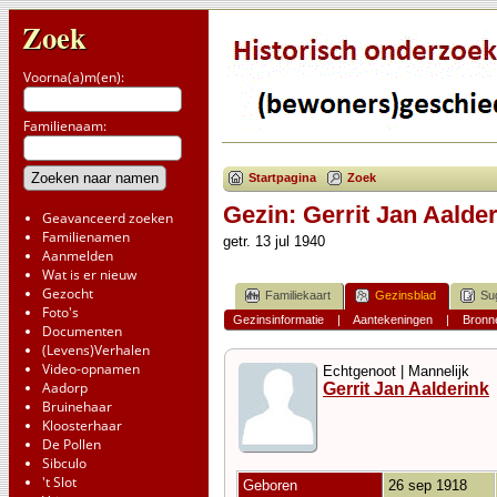
Zoek
Voorna(a)m(en):
Familienaam:
Startpagina
Zoek
Gezin: Gerrit Jan Aalder
Geavanceerd zoeken
Familienamen
getr. 13 jul 1940
Aanmelden
Wat is er nieuw
Gezocht
Familiekaart
Gezinsblad
Su
Foto's
Gezinsinformatie
|
Aantekeningen
|
Bronn
Documenten
(Levens)Verhalen
Video-opnamen
Echtgenoot | Mannelijk
Aadorp
Gerrit Jan Aalderink
Bruinehaar
Kloosterhaar
De Pollen
Sibculo
't Slot
Geboren
26 sep 1918