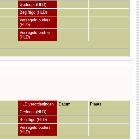
Gedoopt (HLD)
Begiftigd (HLD)
Verzegeld ouders
(HLD)
Verzegeld partner
(HLD)
HLD verordeningen
Datum
Plaats
Gedoopt (HLD)
Begiftigd (HLD)
Verzegeld ouders
(HLD)