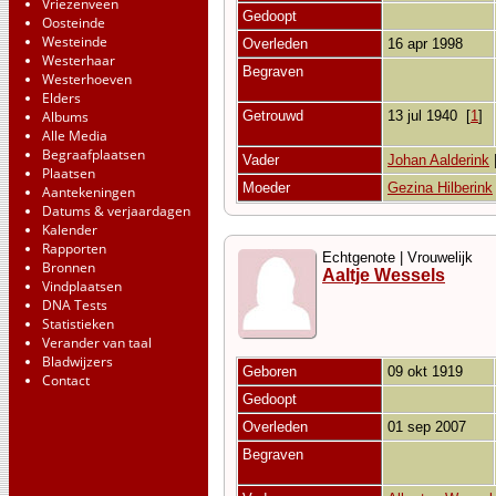
Vriezenveen
Gedoopt
Oosteinde
Westeinde
Overleden
16 apr 1998
Westerhaar
Begraven
Westerhoeven
Elders
Albums
Getrouwd
13 jul 1940
[
1
]
Alle Media
Begraafplaatsen
Vader
Johan Aalderink
Plaatsen
Moeder
Gezina Hilberink
Aantekeningen
Datums & verjaardagen
Kalender
Rapporten
Echtgenote | Vrouwelijk
Bronnen
Aaltje Wessels
Vindplaatsen
DNA Tests
Statistieken
Verander van taal
Bladwijzers
Geboren
09 okt 1919
Contact
Gedoopt
Overleden
01 sep 2007
Begraven