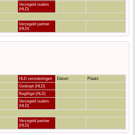
Verzegeld ouders
(HLD)
Verzegeld partner
(HLD)
HLD verordeningen
Datum
Plaats
Gedoopt (HLD)
Begiftigd (HLD)
Verzegeld ouders
(HLD)
Verzegeld partner
(HLD)