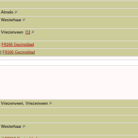
Almelo
Westerhaar
Vriezenveen
[
1
]
|
F9166 Gezinsblad
|
F9166 Gezinsblad
Vriezenveen, Vriezenveen
Westerhaar