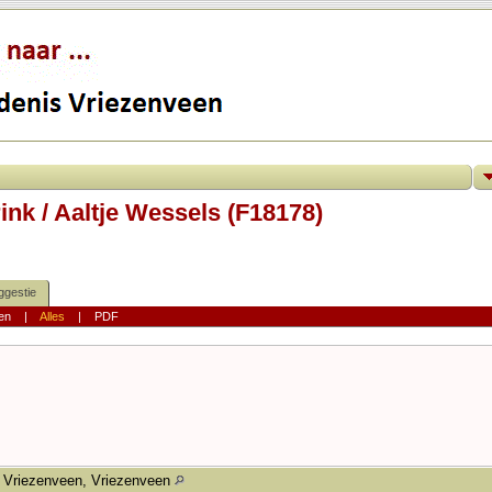
ink / Aaltje Wessels (F18178)
ggestie
en
|
Alles
|
PDF
Vriezenveen, Vriezenveen