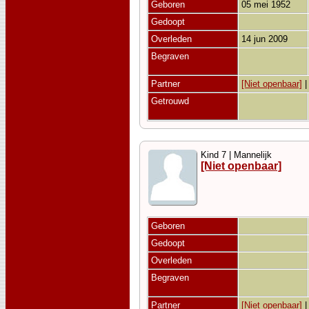
Geboren
05 mei 1952
Gedoopt
Overleden
14 jun 2009
Begraven
Partner
[Niet openbaar]
Getrouwd
Kind 7 | Mannelijk
[Niet openbaar]
Geboren
Gedoopt
Overleden
Begraven
Partner
[Niet openbaar]