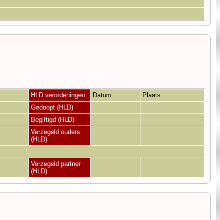
HLD verordeningen
Datum
Plaats
Gedoopt (HLD)
Begiftigd (HLD)
Verzegeld ouders
(HLD)
Verzegeld partner
(HLD)