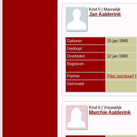
Kind 5 | Mannelijk
Jan Aalderink
Geboren
15 jan 1949
Gedoopt
Overleden
12 jan 1993
Begraven
Partner
[Niet openbaar]
Getrouwd
Kind 6 | Vrouwelijk
Marchje Aalderink