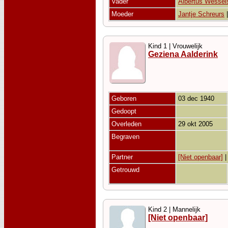
Vader
Albertus Wessel
Moeder
Jantje Schreurs
Kind 1 | Vrouwelijk
Geziena Aalderink
Geboren
03 dec 1940
Gedoopt
Overleden
29 okt 2005
Begraven
Partner
[Niet openbaar]
Getrouwd
Kind 2 | Mannelijk
[Niet openbaar]