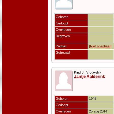
Geboren
Gedoopt
Overleden
Begraven
Partner
[Niet openbaar]
Getrouwd
Kind 3 | Vrouwelijk
Jantje Aalderink
Geboren
1945
Gedoopt
Overleden
25 aug 2014