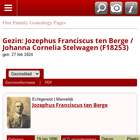
Our Family Genealogy Pages
Gezin: Jozephus Franciscus ten Berge /
Johanna Cornelia Stelwagen (F18253)
getr. 27 feb 1924
Gezinsinformatie
|
PDF
Echtgenoot | Mannelijk
Jozephus Franciscus ten Berge
Geboren
19 jan 1896
Leens
HLD verordeningen
Datum
Plaats