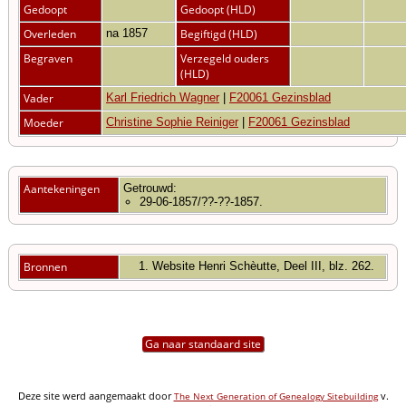
Gedoopt
Gedoopt (HLD)
Overleden
na 1857
Begiftigd (HLD)
Begraven
Verzegeld ouders
(HLD)
Vader
Karl Friedrich Wagner
|
F20061 Gezinsblad
Moeder
Christine Sophie Reiniger
|
F20061 Gezinsblad
Aantekeningen
Getrouwd:
29-06-1857/??-??-1857.
Bronnen
Website Henri Schèutte, Deel III, blz. 262.
Ga naar standaard site
Deze site werd aangemaakt door
v.
The Next Generation of Genealogy Sitebuilding