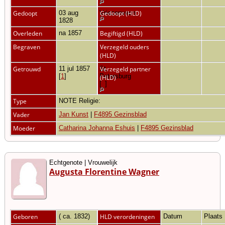
Gedoopt
03 aug
Vriezenveen
Gedoopt (HLD)
1828
Overleden
na 1857
Begiftigd (HLD)
Begraven
Verzegeld ouders
(HLD)
Getrouwd
11 jul 1857
St.
Verzegeld partner
[
1
]
Petersburg
(HLD)
[
1
]
Type
NOTE Religie:
Vader
Jan Kunst
|
F4895 Gezinsblad
Moeder
Catharina Johanna Eshuis
|
F4895 Gezinsblad
Echtgenote | Vrouwelijk
Augusta Florentine Wagner
Geboren
( ca. 1832)
HLD verordeningen
Datum
Plaats