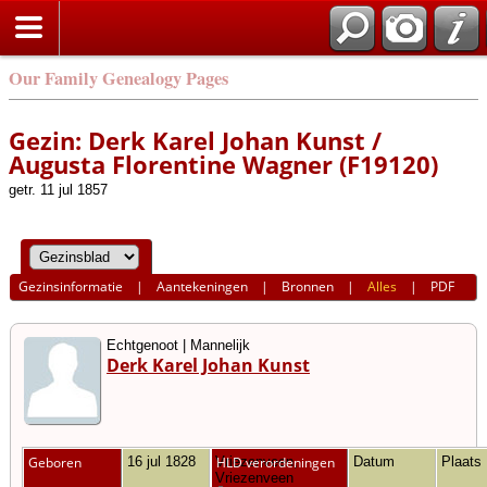
Our Family Genealogy Pages
Gezin: Derk Karel Johan Kunst /
Augusta Florentine Wagner (F19120)
getr. 11 jul 1857
Gezinsinformatie
|
Aantekeningen
|
Bronnen
|
Alles
|
PDF
Echtgenoot | Mannelijk
Derk Karel Johan Kunst
Geboren
16 jul 1828
Vriezenveen,
HLD verordeningen
Datum
Plaats
Vriezenveen