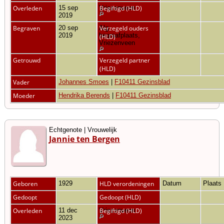
Overleden
15 sep
Vriezenveen
Begiftigd (HLD)
2019
Begraven
20 sep
Alg.
Verzegeld ouders
2019
begraafplaats,
(HLD)
Vriezenveen
Getrouwd
Verzegeld partner
(HLD)
Vader
Johannes Smoes
|
F10411 Gezinsblad
Moeder
Hendrika Berends
|
F10411 Gezinsblad
Echtgenote | Vrouwelijk
Jannie ten Bergen
Geboren
1929
HLD verordeningen
Datum
Plaats
Gedoopt
Gedoopt (HLD)
Overleden
11 dec
Vriezenveen
Begiftigd (HLD)
2023