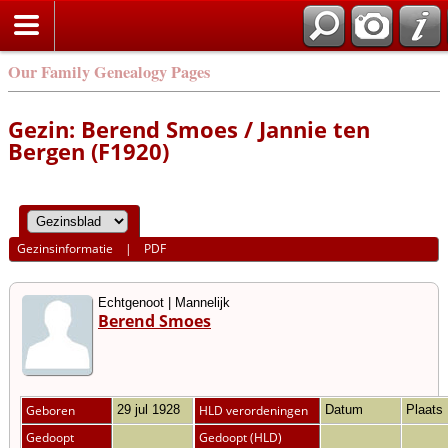
Our Family Genealogy Pages
Gezin: Berend Smoes / Jannie ten
Bergen (F1920)
Gezinsinformatie
|
PDF
Echtgenoot | Mannelijk
Berend Smoes
Geboren
29 jul 1928
HLD verordeningen
Datum
Plaats
Gedoopt
Gedoopt (HLD)