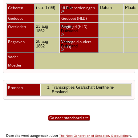
Geboren
( ca. 1799)
Almelo
HLD verordeningen
Datum
Plaats
Gedoopt
Gedoopt (HLD)
Overleden
23 aug
Uelsen,
Begiftigd (HLD)
1862
Duitsland
Begraven
28 aug
Uelsen,
Verzegeld ouders
1862
Duitsland
(HLD)
Vader
Moeder
Bronnen
Transcripties Grafschaft Bentheim-
Emsland.
Ga naar standaard site
Deze site werd aangemaakt door
v.
The Next Generation of Genealogy Sitebuilding