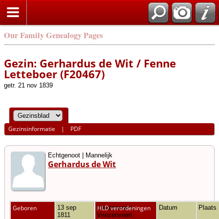
Our Family Genealogy Pages
Gezin: Gerhardus de Wit / Fenne
Letteboer (F20467)
getr. 21 nov 1839
Gezinsinformatie
|
PDF
Echtgenoot | Mannelijk
Gerhardus de Wit
Geboren
13 sep
Vriezenveen,
HLD verordeningen
Datum
Plaats
1811
Vriezenveen