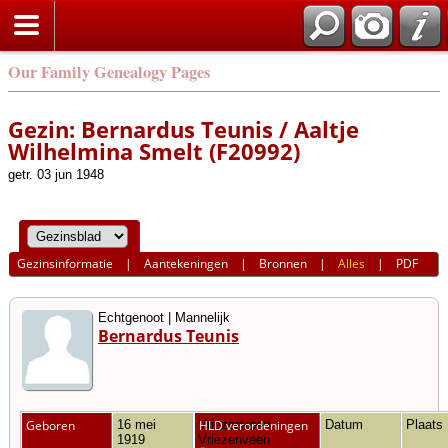
Our Family Genealogy Pages
Gezin: Bernardus Teunis / Aaltje
Wilhelmina Smelt (F20992)
getr. 03 jun 1948
Gezinsinformatie
|
Aantekeningen
|
Bronnen
|
Alles
|
PDF
Echtgenoot | Mannelijk
Bernardus Teunis
Geboren
16 mei
Vriezenveen,
HLD verordeningen
Datum
Plaats
1919
Vriezenveen