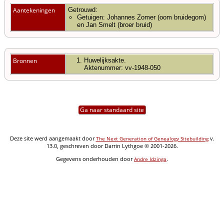
Aantekeningen
Getrouwd:
Getuigen: Johannes Zomer (oom bruidegom)
en Jan Smelt (broer bruid)
Bronnen
Huwelijksakte.
Aktenummer: vv-1948-050
Ga naar standaard site
Deze site werd aangemaakt door
v.
The Next Generation of Genealogy Sitebuilding
13.0, geschreven door Darrin Lythgoe © 2001-2026.
Gegevens onderhouden door
.
Andre Idzinga