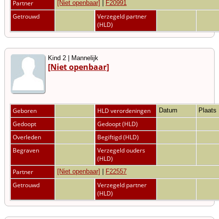
Partner
[Niet openbaar]
|
F20991
Getrouwd
Verzegeld partner
(HLD)
Kind 2 | Mannelijk
[Niet openbaar]
Geboren
HLD verordeningen
Datum
Plaats
Gedoopt
Gedoopt (HLD)
Overleden
Begiftigd (HLD)
Begraven
Verzegeld ouders
(HLD)
Partner
[Niet openbaar]
|
F22557
Getrouwd
Verzegeld partner
(HLD)