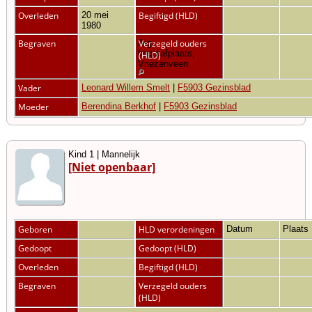
Overleden
20 mei
Begiftigd (HLD)
1980
Begraven
Alg.
Verzegeld ouders
begraafplaats,
(HLD)
Vriezenveen
Vader
Leonard Willem Smelt
|
F5903 Gezinsblad
Moeder
Berendina Berkhof
|
F5903 Gezinsblad
Kind 1 | Mannelijk
[Niet openbaar]
Geboren
HLD verordeningen
Datum
Plaats
Gedoopt
Gedoopt (HLD)
Overleden
Begiftigd (HLD)
Begraven
Verzegeld ouders
(HLD)