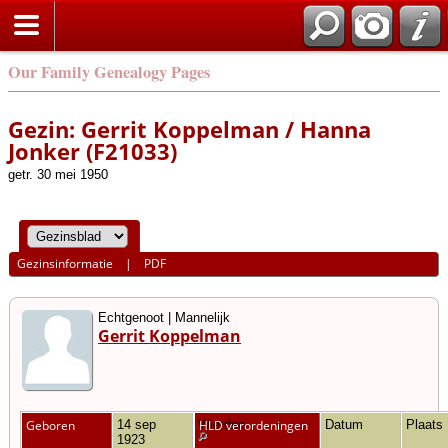
Our Family Genealogy Pages
Gezin: Gerrit Koppelman / Hanna
Jonker (F21033)
getr. 30 mei 1950
Gezinsinformatie
|
PDF
Echtgenoot | Mannelijk
Gerrit Koppelman
Geboren
14 sep
Wierden
HLD verordeningen
Datum
Plaats
1923