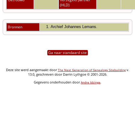
(HLD)
Bronnen
Archief Johannes Lemans.
Ga naar standaard site
Deze site werd aangemaakt door
v.
The Next Generation of Genealogy Sitebuilding
13.0, geschreven door Darrin Lythgoe © 2001-2026.
Gegevens onderhouden door
.
Andre Idzinga