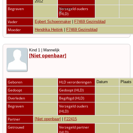
2012
Begraven
Ommen
Verzegeld ouders
(HLD)
Vader
Egbert Schoenmaker
|
F7469 Gezinsblad
Moeder
Hendrika Heitink
|
F7469 Gezinsblad
Kind 1 | Mannelijk
[Niet openbaar]
Geboren
HLD verordeningen
Datum
Plaats
Gedoopt
Gedoopt (HLD)
Overleden
Begiftigd (HLD)
Begraven
Verzegeld ouders
(HLD)
Partner
[Niet openbaar]
|
F22415
Getrouwd
Verzegeld partner
(HLD)