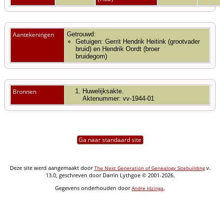
Aantekeningen
Getrouwd:
Getuigen: Gerrit Hendrik Heitink (grootvader
bruid) en Hendrik Oordt (broer
bruidegom)
Bronnen
Huwelijksakte.
Aktenummer: vv-1944-01
Ga naar standaard site
Deze site werd aangemaakt door
v.
The Next Generation of Genealogy Sitebuilding
13.0, geschreven door Darrin Lythgoe © 2001-2026.
Gegevens onderhouden door
.
Andre Idzinga