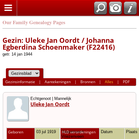
Our Family Genealogy Pages
Gezin: Uleke Jan Oordt / Johanna
Egberdina Schoenmaker (F22416)
getr. 14 jan 1944
Gezinsinformatie
|
Aantekeningen
|
Bronnen
|
Alles
|
PDF
Echtgenoot | Mannelijk
Uleke Jan Oordt
Geboren
03 jul 1919
Vriezenveen,
HLD verordeningen
Datum
Plaats
Vriezenveen