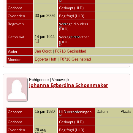
Gedoopt
Gedoopt (HLD)
Overleden
30 jan 2008
Begiftigd (HLD)
Begraven
Ommen
Verzegeld ouders
(HLD)
Getrouwd
14 jan 1944
Vriezenveen
Verzegeld partner
[
1
]
[
1
]
(HLD)
Vader
Jan Oordt
|
F8718 Gezinsblad
Moeder
Egberta Hoff
|
F8718 Gezinsblad
Echtgenote | Vrouwelijk
Johanna Egberdina Schoenmaker
Geboren
15 jan 1920
Vriezenveen
HLD verordeningen
Datum
Plaats
Gedoopt
Gedoopt (HLD)
Overleden
26 aug
Begiftigd (HLD)