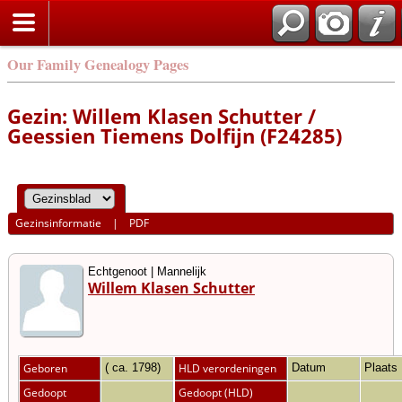
Our Family Genealogy Pages
Gezin: Willem Klasen Schutter /
Geessien Tiemens Dolfijn (F24285)
Gezinsinformatie
|
PDF
Echtgenoot | Mannelijk
Willem Klasen Schutter
Geboren
( ca. 1798)
HLD verordeningen
Datum
Plaats
Gedoopt
Gedoopt (HLD)