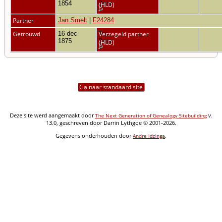
1854
Boer
(HLD)
Partner
Jan Smelt
|
F24284
Getrouwd
16 dec
Ten
Verzegeld partner
1875
Boer
(HLD)
Ga naar standaard site
Deze site werd aangemaakt door
v.
The Next Generation of Genealogy Sitebuilding
13.0, geschreven door Darrin Lythgoe © 2001-2026.
Gegevens onderhouden door
.
Andre Idzinga