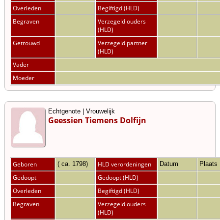
Overleden
Begiftigd (HLD)
Begraven
Verzegeld ouders
(HLD)
Getrouwd
Verzegeld partner
(HLD)
Vader
Moeder
Echtgenote | Vrouwelijk
Geessien Tiemens Dolfijn
Geboren
( ca. 1798)
HLD verordeningen
Datum
Plaats
Gedoopt
Gedoopt (HLD)
Overleden
Begiftigd (HLD)
Begraven
Verzegeld ouders
(HLD)