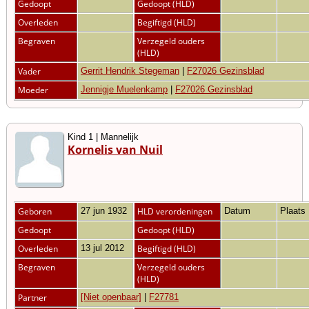
Gedoopt
Gedoopt (HLD)
Overleden
Begiftigd (HLD)
Begraven
Verzegeld ouders
(HLD)
Vader
Gerrit Hendrik Stegeman
|
F27026 Gezinsblad
Moeder
Jennigje Muelenkamp
|
F27026 Gezinsblad
Kind 1 | Mannelijk
Kornelis van Nuil
Geboren
27 jun 1932
HLD verordeningen
Datum
Plaats
Gedoopt
Gedoopt (HLD)
Overleden
13 jul 2012
Begiftigd (HLD)
Begraven
Verzegeld ouders
(HLD)
Partner
[Niet openbaar]
|
F27781