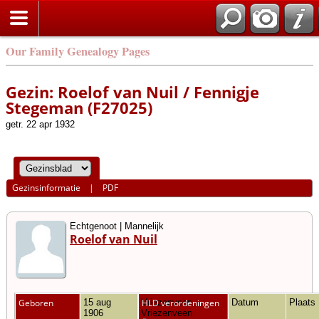
Our Family Genealogy Pages
Gezin: Roelof van Nuil / Fennigje
Stegeman (F27025)
getr. 22 apr 1932
Gezinsinformatie
|
PDF
Echtgenoot | Mannelijk
Roelof van Nuil
Geboren
15 aug
Vriezenveen,
HLD verordeningen
Datum
Plaats
1906
Vriezenveen