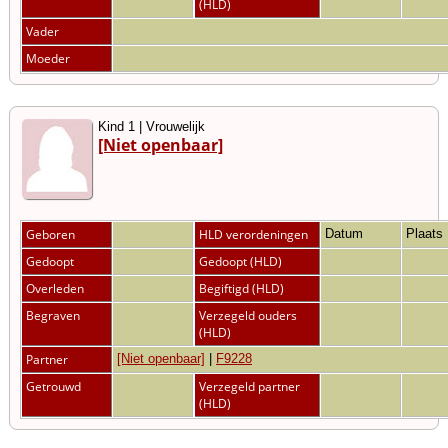
(HLD)
Vader
Moeder
Kind 1 | Vrouwelijk
[Niet openbaar]
Geboren
HLD verordeningen
Datum
Plaats
Gedoopt
Gedoopt (HLD)
Overleden
Begiftigd (HLD)
Begraven
Verzegeld ouders
(HLD)
Partner
[Niet openbaar]
|
F9228
Getrouwd
Verzegeld partner
(HLD)