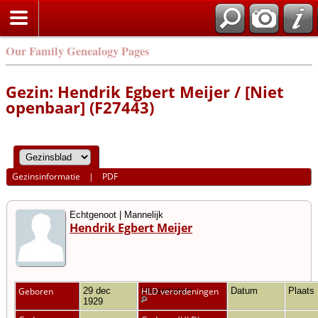
Our Family Genealogy Pages
Gezin: Hendrik Egbert Meijer / [Niet
openbaar] (F27443)
Gezinsinformatie
|
PDF
Echtgenoot | Mannelijk
Hendrik Egbert Meijer
Geboren
29 dec
Vriezenveen
HLD verordeningen
Datum
Plaats
1929