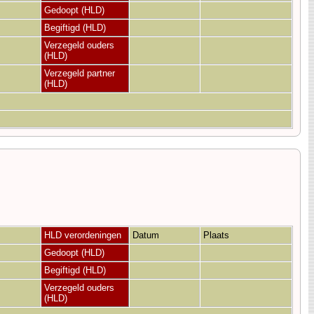
Gedoopt (HLD)
Begiftigd (HLD)
Verzegeld ouders
(HLD)
Verzegeld partner
(HLD)
HLD verordeningen
Datum
Plaats
Gedoopt (HLD)
Begiftigd (HLD)
Verzegeld ouders
(HLD)