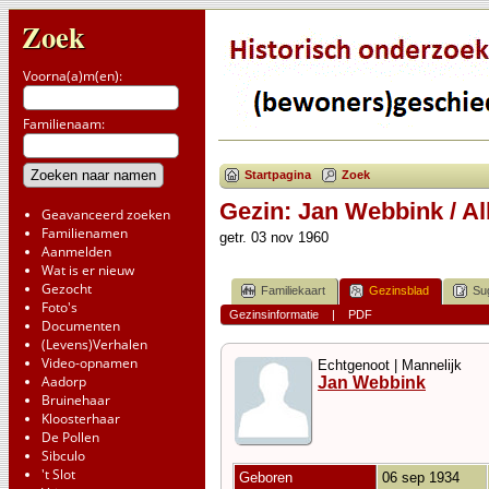
Zoek
Voorna(a)m(en):
Familienaam:
Startpagina
Zoek
Gezin: Jan Webbink / Al
Geavanceerd zoeken
Familienamen
getr. 03 nov 1960
Aanmelden
Wat is er nieuw
Gezocht
Familiekaart
Gezinsblad
Su
Foto's
Gezinsinformatie
|
PDF
Documenten
(Levens)Verhalen
Video-opnamen
Echtgenoot | Mannelijk
Aadorp
Jan Webbink
Bruinehaar
Kloosterhaar
De Pollen
Sibculo
't Slot
Geboren
06 sep 1934