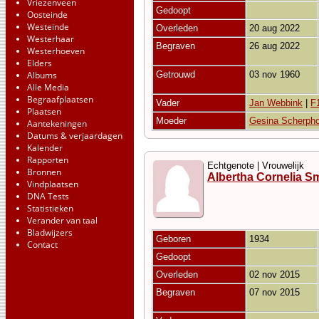
Vriezenveen
Gedoopt
Oosteinde
Westeinde
Overleden
20 aug 2022
Westerhaar
Begraven
26 aug 2022
Westerhoeven
Elders
Albums
Getrouwd
03 nov 1960
Alle Media
Begraafplaatsen
Vader
Jan Webbink
|
F
Plaatsen
Moeder
Gesina Scherpho
Aantekeningen
Datums & verjaardagen
Kalender
Rapporten
Echtgenote | Vrouwelijk
Bronnen
Albertha Cornelia Sm
Vindplaatsen
DNA Tests
Statistieken
Verander van taal
Bladwijzers
Geboren
1934
Contact
Gedoopt
Overleden
02 nov 2015
Begraven
07 nov 2015