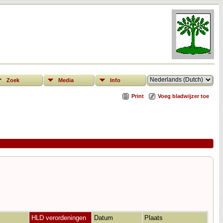
Zoek
Media
Info
Print
Voeg bladwijzer toe
HLD verordeningen
Datum
Plaats