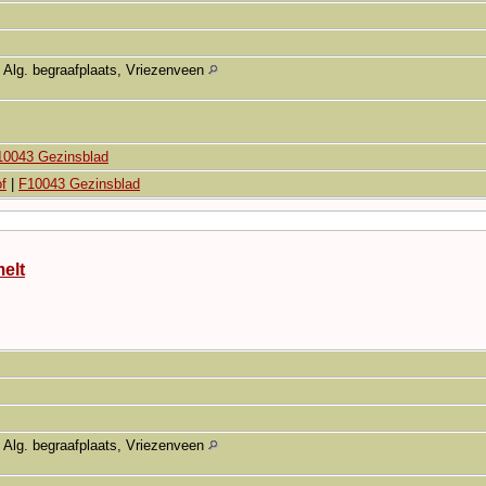
Alg. begraafplaats, Vriezenveen
10043 Gezinsblad
f
|
F10043 Gezinsblad
elt
Alg. begraafplaats, Vriezenveen