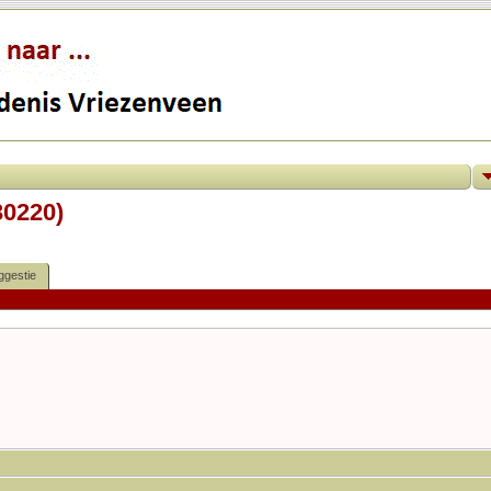
30220)
ggestie