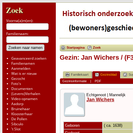
Zoek
Voorna(a)m(en):
Familienaam:
Startpagina
Zoek
Gezin: Jan Wichers / (F
Geavanceerd zoeken
Familienamen
Aanmelden
Wat is er nieuw
Familiekaart
Gezinsblad
Su
Gezocht
Gezinsinformatie
|
PDF
Foto's
Documenten
(Levens)Verhalen
Echtgenoot | Mannelijk
Video-opnamen
Jan Wichers
Aadorp
Bruinehaar
Kloosterhaar
De Pollen
Sibculo
Geboren
( ca. 1638)
't Slot
Gedoopt