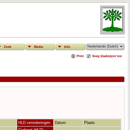
Zoek
Media
Info
Print
Voeg bladwijzer toe
HLD verordeningen
Datum
Plaats
Gedoopt (HLD)