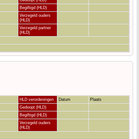
Begiftigd (HLD)
Verzegeld ouders
(HLD)
Verzegeld partner
(HLD)
HLD verordeningen
Datum
Plaats
Gedoopt (HLD)
Begiftigd (HLD)
Verzegeld ouders
(HLD)