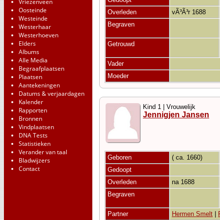
Vriezenveen
Oosteinde
Overleden
vÃ³Ã³r 1688
Westeinde
Begraven
Westerhaar
Westerhoeven
Elders
Getrouwd
Albums
Alle Media
Vader
Begraafplaatsen
Moeder
Plaatsen
Aantekeningen
Datums & verjaardagen
Kalender
Kind 1 | Vrouwelijk
Rapporten
Jennigjen Jansen
Bronnen
Vindplaatsen
DNA Tests
Statistieken
Verander van taal
Geboren
( ca. 1660)
Bladwijzers
Contact
Gedoopt
Overleden
na 1688
Begraven
Partner
Hermen Smelt
|