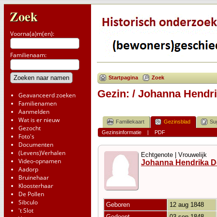
Zoek
Voorna(a)m(en):
Familienaam:
Startpagina
Zoek
Gezin: / Johanna Hendr
Geavanceerd zoeken
Familienamen
Aanmelden
Wat is er nieuw
Familiekaart
Gezinsblad
Su
Gezocht
Gezinsinformatie
|
PDF
Foto's
Documenten
(Levens)Verhalen
Echtgenote | Vrouwelijk
Video-opnamen
Johanna Hendrika D
Aadorp
Bruinehaar
Kloosterhaar
De Pollen
Sibculo
Geboren
12 aug 1848
't Slot
Gedoopt
03 sep 1848