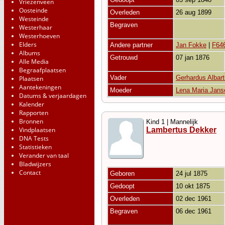
Vriezenveen
Oosteinde
Overleden
26 aug 1899
Westeinde
Begraven
Westerhaar
Westerhoeven
Elders
Andere partner
Jan Fokke
|
F64
Albums
Getrouwd
07 jan 1876
Alle Media
Begraafplaatsen
Vader
Gerhardus Albar
Plaatsen
Aantekeningen
Moeder
Lena Maria Jans
Datums & verjaardagen
Kalender
Rapporten
Bronnen
Kind 1 | Mannelijk
Vindplaatsen
Lambertus Dekker
DNA Tests
Statistieken
Verander van taal
Bladwijzers
Contact
Geboren
24 jul 1875
Gedoopt
10 okt 1875
Overleden
02 dec 1961
Begraven
06 dec 1961