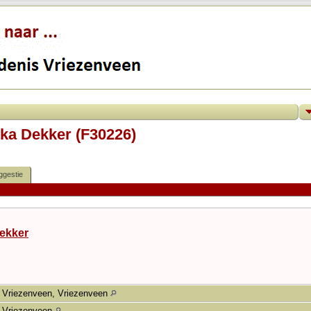
ika Dekker (F30226)
ggestie
ekker
Vriezenveen, Vriezenveen
Vriezenveen