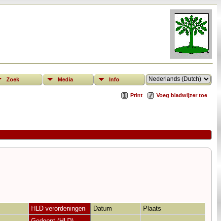
Zoek
Media
Info
Print
Voeg bladwijzer toe
HLD verordeningen
Datum
Plaats
Gedoopt (HLD)