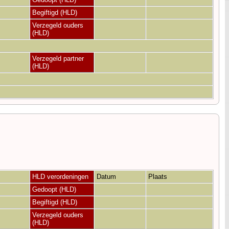
Begiftigd (HLD)
Verzegeld ouders
(HLD)
Verzegeld partner
(HLD)
HLD verordeningen
Datum
Plaats
Gedoopt (HLD)
Begiftigd (HLD)
Verzegeld ouders
(HLD)