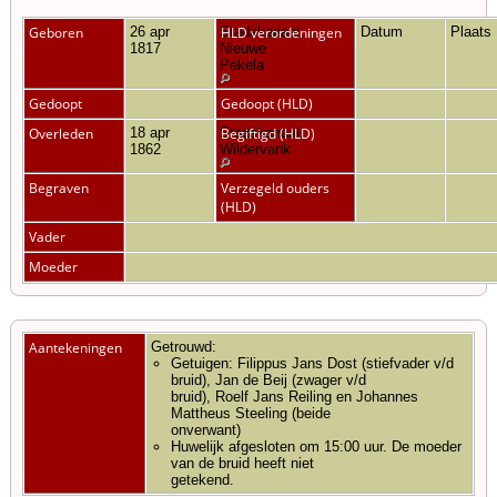
Geboren
26 apr
Stadskanaal,
HLD verordeningen
Datum
Plaats
1817
Nieuwe
Pekela
Gedoopt
Gedoopt (HLD)
Overleden
18 apr
Stadskanaal,
Begiftigd (HLD)
1862
Wildervank
Begraven
Verzegeld ouders
(HLD)
Vader
Moeder
Aantekeningen
Getrouwd:
Getuigen: Filippus Jans Dost (stiefvader v/d
bruid), Jan de Beij (zwager v/d
bruid), Roelf Jans Reiling en Johannes
Mattheus Steeling (beide
onverwant)
Huwelijk afgesloten om 15:00 uur. De moeder
van de bruid heeft niet
getekend.