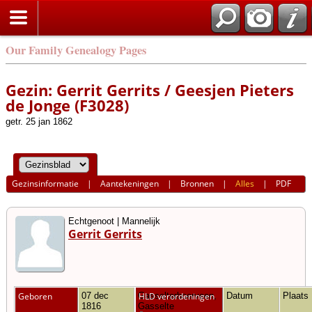
Our Family Genealogy Pages
Gezin: Gerrit Gerrits / Geesjen Pieters
de Jonge (F3028)
getr. 25 jan 1862
Gezinsinformatie
|
Aantekeningen
|
Bronnen
|
Alles
|
PDF
Echtgenoot | Mannelijk
Gerrit Gerrits
Geboren
07 dec
Gasselterboerveen,
HLD verordeningen
Datum
Plaats
1816
Gasselte