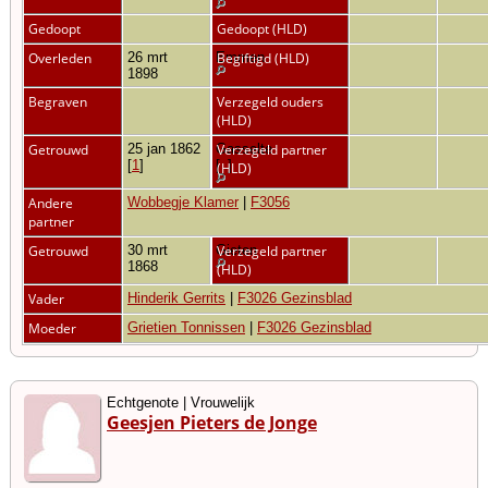
Gedoopt
Gedoopt (HLD)
Overleden
26 mrt
Emmen
Begiftigd (HLD)
1898
Begraven
Verzegeld ouders
(HLD)
Getrouwd
25 jan 1862
Gasselte
Verzegeld partner
[
1
]
[
1
]
(HLD)
Andere
Wobbegje Klamer
|
F3056
partner
Getrouwd
30 mrt
Gieten
Verzegeld partner
1868
(HLD)
Vader
Hinderik Gerrits
|
F3026 Gezinsblad
Moeder
Grietien Tonnissen
|
F3026 Gezinsblad
Echtgenote | Vrouwelijk
Geesjen Pieters de Jonge