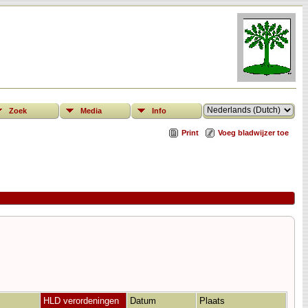
Zoek
Media
Info
Print
Voeg bladwijzer toe
HLD verordeningen
Datum
Plaats