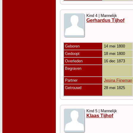
Kind 4 | Mannelijk
Gerhardus Tijhof
Geboren
14 mei 1800
Gedoopt
18 mei 1800
Overleden
16 dec 1873
Begraven
Partner
Jesina Fijneman
Getrouwd
28 mei 1825
Kind 5 | Mannelijk
Klaas Tijhof