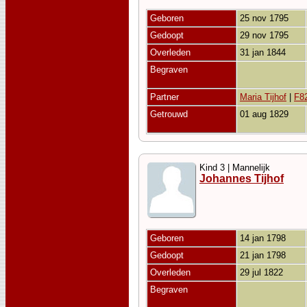
Geboren
25 nov 1795
Gedoopt
29 nov 1795
Overleden
31 jan 1844
Begraven
Partner
Maria Tijhof
|
F8
Getrouwd
01 aug 1829
Kind 3 | Mannelijk
Johannes Tijhof
Geboren
14 jan 1798
Gedoopt
21 jan 1798
Overleden
29 jul 1822
Begraven