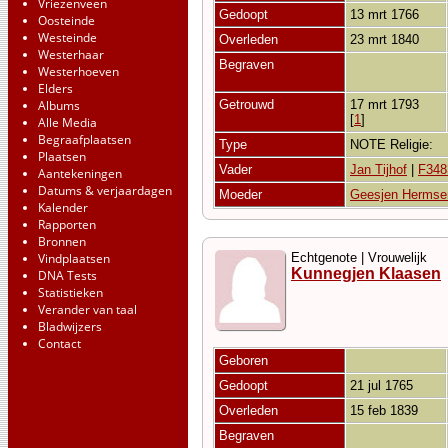
Vriezenveen
Gedoopt
13 mrt 1766
Oosteinde
Westeinde
Overleden
23 mrt 1840
Westerhaar
Begraven
Westerhoeven
Elders
Albums
Getrouwd
17 mrt 1793
[
1
]
Alle Media
Begraafplaatsen
Type
NOTE Religie:
Plaatsen
Vader
Jan Tijhof
|
F348
Aantekeningen
Datums & verjaardagen
Moeder
Geesjen Hermse
Kalender
Rapporten
Bronnen
Vindplaatsen
Echtgenote | Vrouwelijk
Kunnegjen Klaasen
DNA Tests
Statistieken
Verander van taal
Bladwijzers
Contact
Geboren
Gedoopt
21 jul 1765
Overleden
15 feb 1839
Begraven