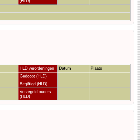
(HLD)
HLD verordeningen
Datum
Plaats
Gedoopt (HLD)
Begiftigd (HLD)
Verzegeld ouders
(HLD)