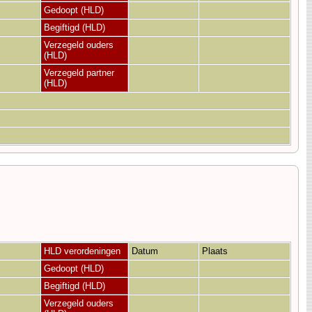
Gedoopt (HLD)
Begiftigd (HLD)
Verzegeld ouders
(HLD)
Verzegeld partner
(HLD)
HLD verordeningen
Datum
Plaats
Gedoopt (HLD)
Begiftigd (HLD)
Verzegeld ouders