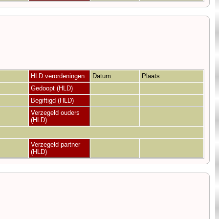
HLD verordeningen
Datum
Plaats
Gedoopt (HLD)
Begiftigd (HLD)
Verzegeld ouders
(HLD)
Verzegeld partner
(HLD)