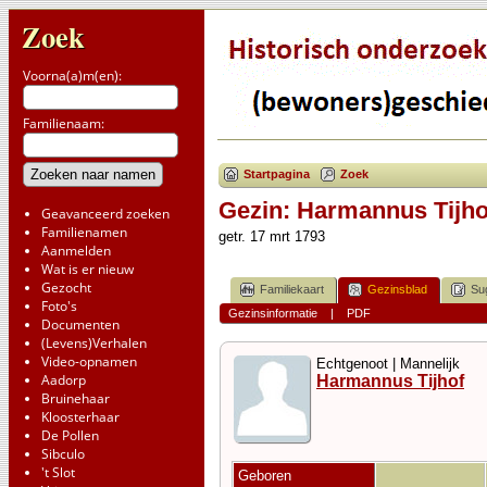
Zoek
Voorna(a)m(en):
Familienaam:
Startpagina
Zoek
Gezin: Harmannus Tijho
Geavanceerd zoeken
Familienamen
getr. 17 mrt 1793
Aanmelden
Wat is er nieuw
Gezocht
Familiekaart
Gezinsblad
Su
Foto's
Gezinsinformatie
|
PDF
Documenten
(Levens)Verhalen
Video-opnamen
Echtgenoot | Mannelijk
Aadorp
Harmannus Tijhof
Bruinehaar
Kloosterhaar
De Pollen
Sibculo
't Slot
Geboren