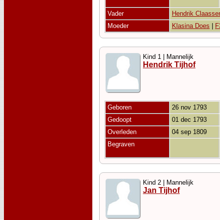
Vader
Hendrik Claasse
Moeder
Klasina Does
|
F
Kind 1 | Mannelijk
Hendrik Tijhof
Geboren
26 nov 1793
Gedoopt
01 dec 1793
Overleden
04 sep 1809
Begraven
Kind 2 | Mannelijk
Jan Tijhof