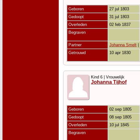
Geboren
27 jul 1803
Gedoopt
31 jul 1803
Overleden
02 feb 1837
Begraven
Partner
Johanna Smelt
|
Getrouwd
10 apr 1830
Kind 6 | Vrouwelijk
Johanna Tijhof
Geboren
02 sep 1805
Gedoopt
08 sep 1805
Overleden
10 jul 1845
Begraven