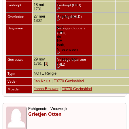
Gedoopt
18 mrt
Vriezenveen
Gedoopt (HLD)
1731
Overleden
27 mei
Vriezenveen
Begiftigd (HLD)
1802
Begraven
Hof
Verzegeld ouders
van
(HLD)
de
NH
kerk,
Vriezenveen
Getrouwd
29 nov
Vriezenveen
Verzegeld partner
1761
[
1
]
[
1
]
(HLD)
Type
NOTE Religie:
Vader
Jan Kruijs
|
F3770 Gezinsblad
Moeder
Janna Brouwer
|
F3770 Gezinsblad
Echtgenote | Vrouwelijk
Grietjen Otten