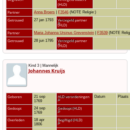
(HLD)
Partner
Anna Broers
|
F3546
(NOTE Religie:)
Getrouwd
27 jan 1793
Amsterdam
Verzegeld partner
(HLD)
Partner
Maria Johanna Ursinus Grevenstein
|
F3539
(NOTE Relig
Getrouwd
28 jun 1795
Amsterdam
Verzegeld partner
(HLD)
Kind 3 | Mannelijk
Johannes Kruijs
Geboren
21 sep
Vriezenveen
HLD verordeningen
Datum
Plaats
1769
Gedoopt
24 sep
Vriezenveen
Gedoopt (HLD)
1769
Overleden
18 apr
Vriezenveen
Begiftigd (HLD)
1806