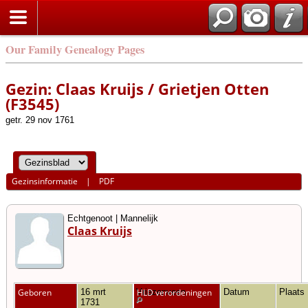
Our Family Genealogy Pages
Gezin: Claas Kruijs / Grietjen Otten
(F3545)
getr. 29 nov 1761
Gezinsinformatie
|
PDF
Echtgenoot | Mannelijk
Claas Kruijs
Geboren
16 mrt
Vriezenveen
HLD verordeningen
Datum
Plaats
1731