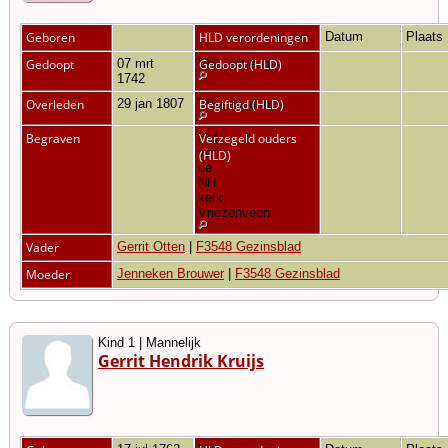
Geboren
HLD verordeningen
Datum
Plaats
Gedoopt
07 mrt
Vriezenveen
Gedoopt (HLD)
1742
Overleden
29 jan 1807
Vriezenveen
Begiftigd (HLD)
Begraven
Hof
Verzegeld ouders
van
(HLD)
de
NH
kerk,
Vriezenveen
Vader
Gerrit Otten
|
F3548 Gezinsblad
Moeder
Jenneken Brouwer
|
F3548 Gezinsblad
Kind 1 | Mannelijk
Gerrit Hendrik Kruijs