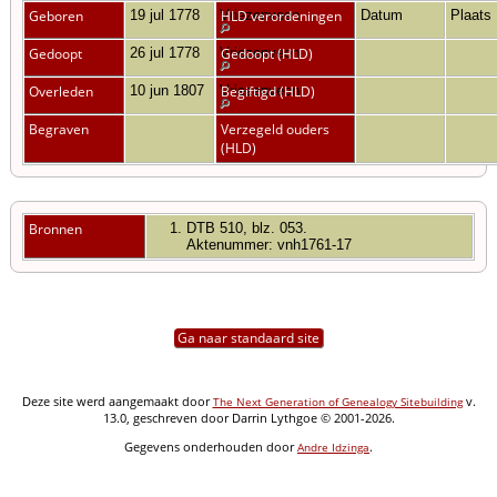
Geboren
19 jul 1778
Vriezenveen
HLD verordeningen
Datum
Plaats
Gedoopt
26 jul 1778
Vriezenveen
Gedoopt (HLD)
Overleden
10 jun 1807
Vriezenveen
Begiftigd (HLD)
Begraven
Verzegeld ouders
(HLD)
Bronnen
DTB 510, blz. 053.
Aktenummer: vnh1761-17
Ga naar standaard site
Deze site werd aangemaakt door
v.
The Next Generation of Genealogy Sitebuilding
13.0, geschreven door Darrin Lythgoe © 2001-2026.
Gegevens onderhouden door
.
Andre Idzinga