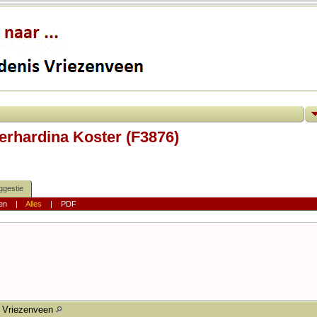
Gerhardina Koster (F3876)
ggestie
en
|
Alles
|
PDF
Vriezenveen