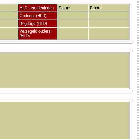
HLD verordeningen
Datum
Plaats
Gedoopt (HLD)
Begiftigd (HLD)
Verzegeld ouders
(HLD)