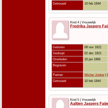
Getrouwd
10 feb 1844
Kind 4 | Vrouwelijk
Fredrika Jaspers Fai
Geboren
08 nov 1821
Gedoopt
02 dec 1821
Overleden
10 jan 1866
Begraven
Partner
Wicher Jonker
|
Getrouwd
10 feb 1844
Kind 5 | Vrouwelijk
Aaltjen Jaspers Faije