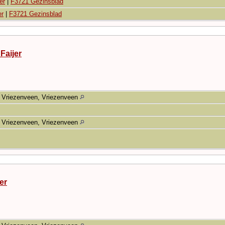
er
|
F3721 Gezinsblad
er
|
F3721 Gezinsblad
Faijer
Vriezenveen, Vriezenveen
Vriezenveen, Vriezenveen
er