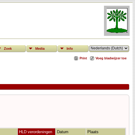
Zoek
Media
Info
Print
Voeg bladwijzer toe
HLD verordeningen
Datum
Plaats