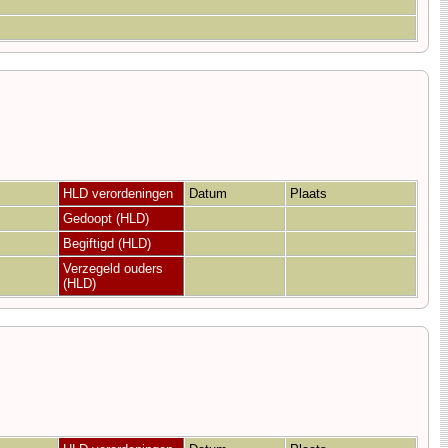
HLD verordeningen
Datum
Plaats
Gedoopt (HLD)
Begiftigd (HLD)
Verzegeld ouders
(HLD)