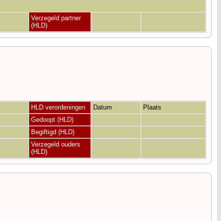
Verzegeld partner
(HLD)
HLD verordeningen
Datum
Plaats
Gedoopt (HLD)
Begiftigd (HLD)
Verzegeld ouders
(HLD)