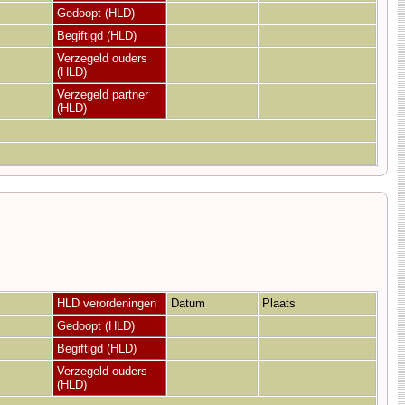
Gedoopt (HLD)
Begiftigd (HLD)
Verzegeld ouders
(HLD)
Verzegeld partner
(HLD)
HLD verordeningen
Datum
Plaats
Gedoopt (HLD)
Begiftigd (HLD)
Verzegeld ouders
(HLD)