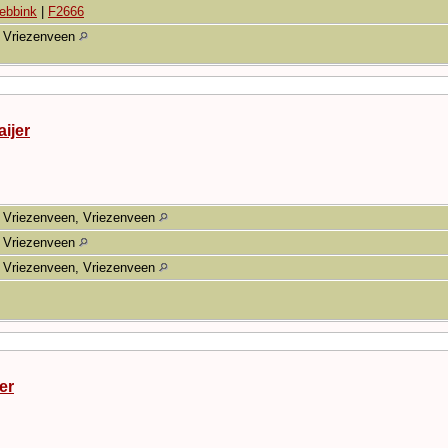
ebbink
|
F2666
Vriezenveen
ijer
Vriezenveen, Vriezenveen
Vriezenveen
Vriezenveen, Vriezenveen
er