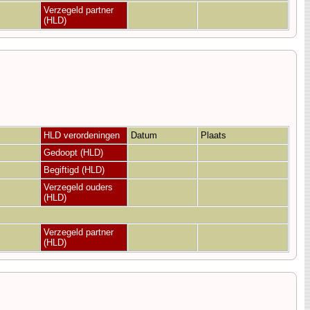
Verzegeld partner
(HLD)
HLD verordeningen
Datum
Plaats
Gedoopt (HLD)
Begiftigd (HLD)
Verzegeld ouders
(HLD)
Verzegeld partner
(HLD)