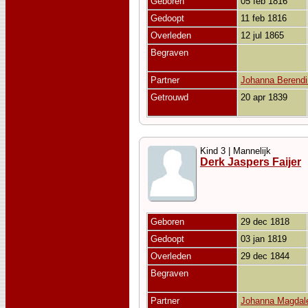
Geboren
05 feb 1816
Gedoopt
11 feb 1816
Overleden
12 jul 1865
Begraven
Partner
Johanna Berendi
Getrouwd
20 apr 1839
Kind 3 | Mannelijk
Derk Jaspers Faijer
Geboren
29 dec 1818
Gedoopt
03 jan 1819
Overleden
29 dec 1844
Begraven
Partner
Johanna Magdal