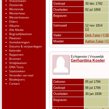
Vriezenveen
Gedoopt
30 dec 1792
Oosteinde
Westeinde
Overleden
02 jul 1858
Westerhaar
Begraven
Westerhoeven
Elders
Albums
Getrouwd
12 nov 1814
[
1
]
Alle Media
Begraafplaatsen
Vader
Derk Faijer
|
F38
Plaatsen
Moeder
Aaltjen Faijer
|
F
Aantekeningen
Datums & verjaardagen
Kalender
Rapporten
Echtgenote | Vrouwelijk
Bronnen
Gerhardina Koster
Vindplaatsen
DNA Tests
Statistieken
Verander van taal
Bladwijzers
Geboren
05 jul 1794
Contact
Gedoopt
06 jul 1794
Overleden
30 jan 1838
Begraven