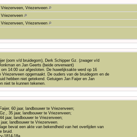
Vriezenveen, Vriezenveen
Vriezenveen
Vriezenveen, Vriezenveen
ijer (oom v/d bruidegom), Derk Schipper Gz. (zwager v/d
Jonkman en Jan Geerts (beide onverwant)
d om 14:00 uur afgesloten. De huwelijksakte werd op 16
e Vriezenveen opgemaakt. De ouders van de bruidegom en de
uid hebben niet getekend. Getuigen Jan Faijer en Jan
en niet te kunnen tekenen.
aijer, 60 jaar, landbouwer te Vriezenveen;
Gz., 35 jaar, landbouwer te Vriezenveen;
4 jaar, landbouwer te Vriezenveen;
 jaar, landbouwer te Vriezenveen.
jlage bevat een akte van bekendheid van het overlijden van
e bruid.
v-1814-18a