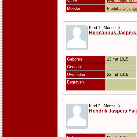
Vader
Hermannus Kost
Moeder
Fredrika Olijslag
Kind 1 | Mannelijk
Hermannus Jaspers 
Geboren
13 mrt 1815
Gedoopt
Overleden
22 mrt 1815
Begraven
Kind 2 | Mannelijk
Hendrik Jaspers Faij