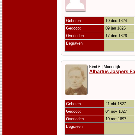
Geboren
10 dec 1824
Gedoopt
09 jan 1825
Overleden
17 dec 1826
Begraven
Kind 6 | Mannelijk
Albartus Jaspers Fa
Geboren
21 okt 1827
Gedoopt
04 nov 1827
Overleden
10 mrt 1897
Begraven