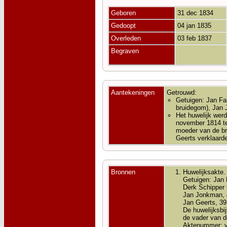
Geboren
31 dec 1834
Gedoopt
04 jan 1835
Overleden
03 feb 1837
Begraven
Aantekeningen
Getrouwd:
Getuigen: Jan Fa
bruidegom), Jan 
Het huwelijk wer
november 1814 t
moeder van de br
Geerts verklaard
Bronnen
Huwelijksakte.
Getuigen: Jan F
Derk Schipper 
Jan Jonkman, 4
Jan Geerts, 39
De huwelijksbi
de vader van d
Aktenummer: v