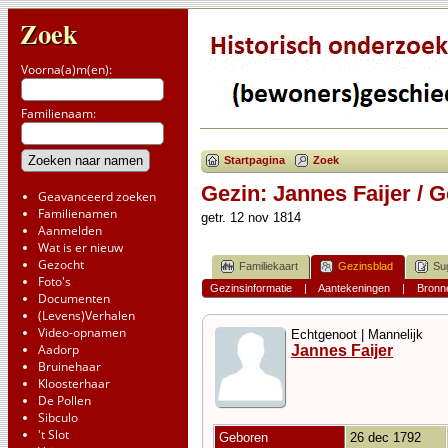
Zoek
Voorna(a)m(en):
Familienaam:
Startpagina
Zoek
Gezin: Jannes Faijer / 
Geavanceerd zoeken
Familienamen
getr. 12 nov 1814
Aanmelden
Wat is er nieuw
Gezocht
Familiekaart
Gezinsblad
Su
Foto's
Gezinsinformatie
|
Aantekeningen
|
Bronn
Documenten
(Levens)Verhalen
Video-opnamen
Echtgenoot | Mannelijk
Aadorp
Jannes Faijer
Bruinehaar
Kloosterhaar
De Pollen
Sibculo
't Slot
Geboren
26 dec 1792