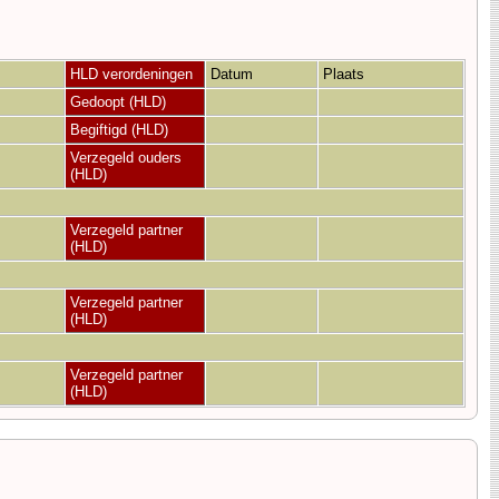
HLD verordeningen
Datum
Plaats
Gedoopt (HLD)
Begiftigd (HLD)
Verzegeld ouders
(HLD)
Verzegeld partner
(HLD)
Verzegeld partner
(HLD)
Verzegeld partner
(HLD)