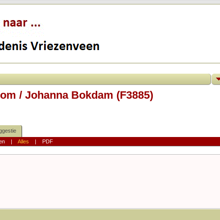
oom / Johanna Bokdam (F3885)
ggestie
en
|
Alles
|
PDF