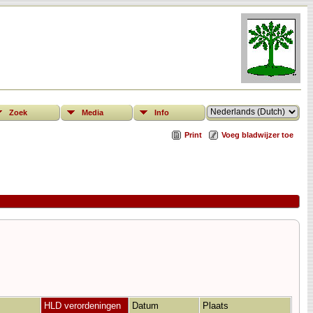
Zoek
Media
Info
Print
Voeg bladwijzer toe
HLD verordeningen
Datum
Plaats