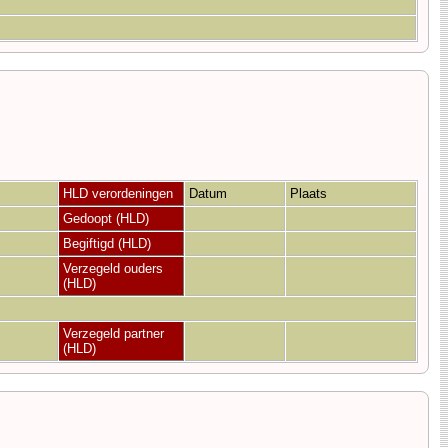
HLD verordeningen
Datum
Plaats
Gedoopt (HLD)
Begiftigd (HLD)
Verzegeld ouders
(HLD)
Verzegeld partner
(HLD)