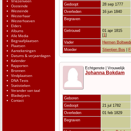
Vriezenveen
Gedoopt
28 sep 1777
Oosteinde
Westeinde
Overleden
16 jun 1840
Westerhaar
Begraven
Westerhoeven
Elders
Albums
Getrouwd
01 apr 1815
[
1
]
Alle Media
Begraafplaatsen
Vader
Hermen Boltwed
Plaatsen
Moeder
Stientjen Bos
|
F
Aantekeningen
Datums & verjaardagen
Kalender
Rapporten
Echtgenote | Vrouwelijk
Bronnen
Johanna Bokdam
Vindplaatsen
DNA Tests
Statistieken
Verander van taal
Bladwijzers
Geboren
Contact
Gedoopt
21 jul 1782
Overleden
01 feb 1829
Begraven