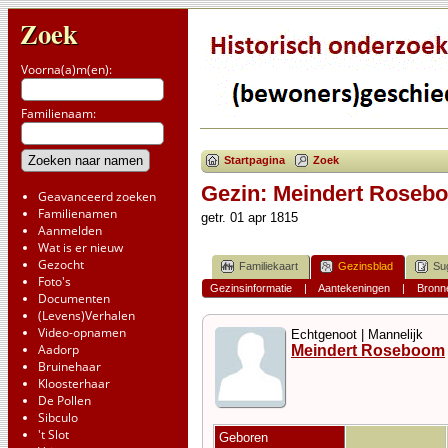
Zoek
Voorna(a)m(en):
Familienaam:
Startpagina
Zoek
Gezin: Meindert Roseb
Geavanceerd zoeken
Familienamen
getr. 01 apr 1815
Aanmelden
Wat is er nieuw
Gezocht
Familiekaart
Gezinsblad
Su
Foto's
Gezinsinformatie
|
Aantekeningen
|
Bronn
Documenten
(Levens)Verhalen
Video-opnamen
Echtgenoot | Mannelijk
Aadorp
Meindert Roseboom
Bruinehaar
Kloosterhaar
De Pollen
Sibculo
't Slot
Geboren