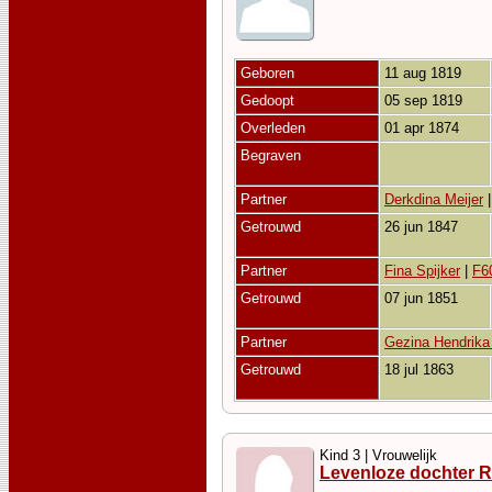
Geboren
11 aug 1819
Gedoopt
05 sep 1819
Overleden
01 apr 1874
Begraven
Partner
Derkdina Meijer
Getrouwd
26 jun 1847
Partner
Fina Spijker
|
F6
Getrouwd
07 jun 1851
Partner
Gezina Hendrika 
Getrouwd
18 jul 1863
Kind 3 | Vrouwelijk
Levenloze dochter