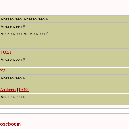
Vriezenveen, Vriezenveen
Vriezenveen
Vriezenveen, Vriezenveen
|
F6021
Vriezenveen
093
Vriezenveen
Aalderink
|
F6409
Vriezenveen
 Roseboom