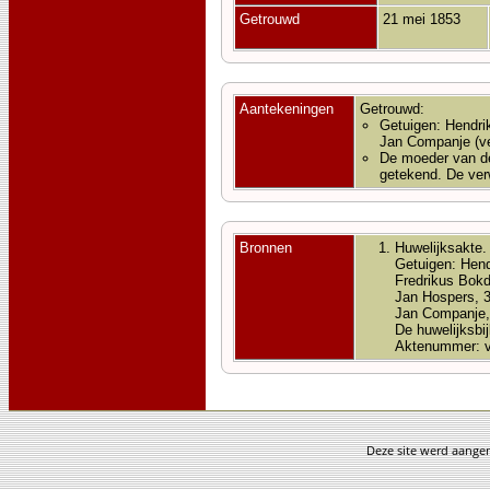
Getrouwd
21 mei 1853
Aantekeningen
Getrouwd:
Getuigen: Hendri
Jan Companje (v
De moeder van de
getekend. De ver
Bronnen
Huwelijksakte.
Getuigen: Hend
Fredrikus Bokd
Jan Hospers, 3
Jan Companje, 
De huwelijksbi
Aktenummer: v
Deze site werd aang