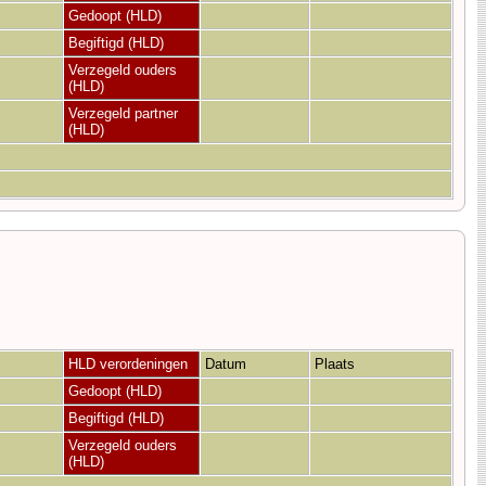
Gedoopt (HLD)
Begiftigd (HLD)
Verzegeld ouders
(HLD)
Verzegeld partner
(HLD)
HLD verordeningen
Datum
Plaats
Gedoopt (HLD)
Begiftigd (HLD)
Verzegeld ouders
(HLD)