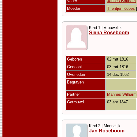
Vader
Jannes Bokdam
Moeder
Trientjen Kobes
Kind 1 | Vrouwelijk
Siena Roseboom
Geboren
02 mrt 1816
Gedoopt
03 mrt 1816
Overleden
14 dec 1862
Begraven
Partner
Mannes Wilharm
Getrouwd
03 apr 1847
Kind 2 | Mannelijk
Jan Roseboom