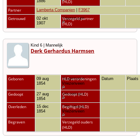
1886
(HLD)
Partner
Lamberta Companjen
|
F3967
Getrouwd
02 okt
Vriezenveen
Verzegeld partner
1907
(HLD)
Kind 6 | Mannelijk
Derk Gerhardus Harmsen
Geboren
09 aug
Vriezenveen,
HLD verordeningen
Datum
Plaats
1854
Vriezenveen
Gedoopt
27 aug
Vriezenveen
Gedoopt (HLD)
1854
Overleden
15 dec
Vriezenveen,
Begiftigd (HLD)
1854
Vriezenveen
Begraven
Verzegeld ouders
(HLD)