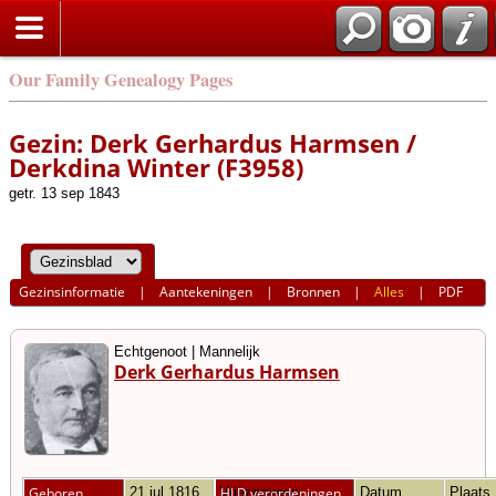
Our Family Genealogy Pages
Gezin: Derk Gerhardus Harmsen /
Derkdina Winter (F3958)
getr. 13 sep 1843
Gezinsinformatie
|
Aantekeningen
|
Bronnen
|
Alles
|
PDF
Echtgenoot | Mannelijk
Derk Gerhardus Harmsen
Geboren
21 jul 1816
Vriezenveen,
HLD verordeningen
Datum
Plaats