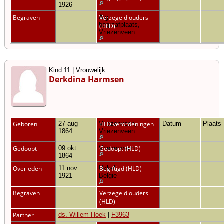
1926
Begraven
Alg.
Verzegeld ouders
begraafplaats,
(HLD)
Vriezenveen
Kind 11 | Vrouwelijk
Derkdina Harmsen
Geboren
27 aug
Vriezenveen,
HLD verordeningen
Datum
Plaats
1864
Vriezenveen
Gedoopt
09 okt
Vriezenveen
Gedoopt (HLD)
1864
Overleden
11 nov
Ukkel,
Begiftigd (HLD)
1921
Belgie
Begraven
Verzegeld ouders
(HLD)
Partner
ds. Willem Hoek
|
F3963