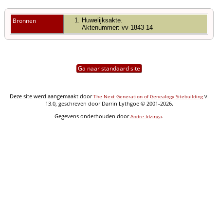
Bronnen
Huwelijksakte.
Aktenummer: vv-1843-14
Ga naar standaard site
Deze site werd aangemaakt door
v.
The Next Generation of Genealogy Sitebuilding
13.0, geschreven door Darrin Lythgoe © 2001-2026.
Gegevens onderhouden door
.
Andre Idzinga