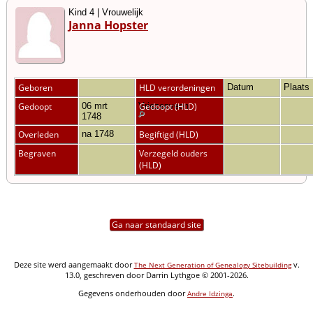
Kind 4 | Vrouwelijk
Janna Hopster
Geboren
HLD verordeningen
Datum
Plaats
Gedoopt
06 mrt
Vriezenveen
Gedoopt (HLD)
1748
Overleden
na 1748
Begiftigd (HLD)
Begraven
Verzegeld ouders
(HLD)
Ga naar standaard site
Deze site werd aangemaakt door
v.
The Next Generation of Genealogy Sitebuilding
13.0, geschreven door Darrin Lythgoe © 2001-2026.
Gegevens onderhouden door
.
Andre Idzinga