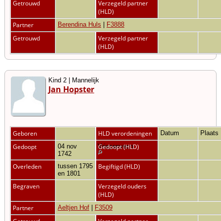
Getrouwd
Verzegeld partner
(HLD)
Partner
Berendina Huls
|
F3888
Getrouwd
Verzegeld partner
(HLD)
Kind 2 | Mannelijk
Jan Hopster
Geboren
HLD verordeningen
Datum
Plaats
Gedoopt
04 nov
Vriezenveen
Gedoopt (HLD)
1742
Overleden
tussen 1795
Begiftigd (HLD)
en 1801
Begraven
Verzegeld ouders
(HLD)
Partner
Aeltjen Hof
|
F3509