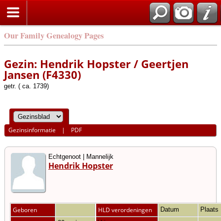
Our Family Genealogy Pages
Gezin: Hendrik Hopster / Geertjen
Jansen (F4330)
getr. ( ca. 1739)
Gezinsinformatie
|
PDF
Echtgenoot | Mannelijk
Hendrik Hopster
Geboren
HLD verordeningen
Datum
Plaats