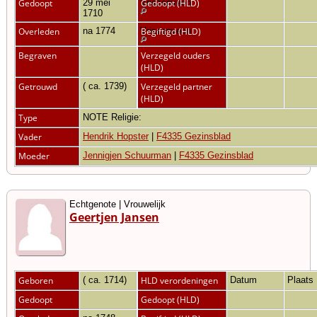
Gedoopt
29 mei
Vriezenveen
Gedoopt (HLD)
1710
Overleden
na 1774
Vriezenveen
Begiftigd (HLD)
Begraven
Verzegeld ouders
(HLD)
Getrouwd
( ca. 1739)
Verzegeld partner
(HLD)
Type
NOTE Religie:
Vader
Hendrik Hopster
|
F4335 Gezinsblad
Moeder
Jennigjen Schuurman
|
F4335 Gezinsblad
Echtgenote | Vrouwelijk
Geertjen Jansen
Geboren
( ca. 1714)
HLD verordeningen
Datum
Plaats
Gedoopt
Gedoopt (HLD)