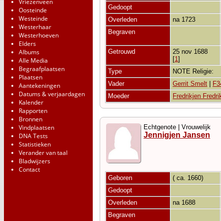
Vriezenveen
Gedoopt
Oosteinde
Westeinde
Overleden
na 1723
Westerhaar
Begraven
Westerhoeven
Elders
Albums
Getrouwd
25 nov 1688
[
1
]
Alle Media
Begraafplaatsen
Type
NOTE Religie:
Plaatsen
Vader
Gerrit Smelt
|
F3
Aantekeningen
Datums & verjaardagen
Moeder
Fredrikjen Fredri
Kalender
Rapporten
Bronnen
Vindplaatsen
Echtgenote | Vrouwelijk
Jennigjen Jansen
DNA Tests
Statistieken
Verander van taal
Bladwijzers
Contact
Geboren
( ca. 1660)
Gedoopt
Overleden
na 1688
Begraven