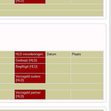
(HLD)
HLD verordeningen
Datum
Plaats
Gedoopt (HLD)
Begiftigd (HLD)
Verzegeld ouders
(HLD)
Verzegeld partner
(HLD)