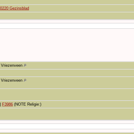
0220 Gezinsblad
Vriezenveen
Vriezenveen
|
F3986
(NOTE Religie:)