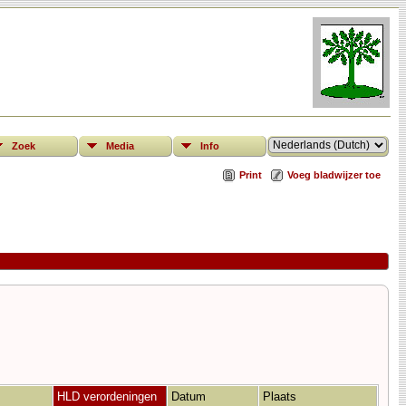
Zoek
Media
Info
Print
Voeg bladwijzer toe
HLD verordeningen
Datum
Plaats