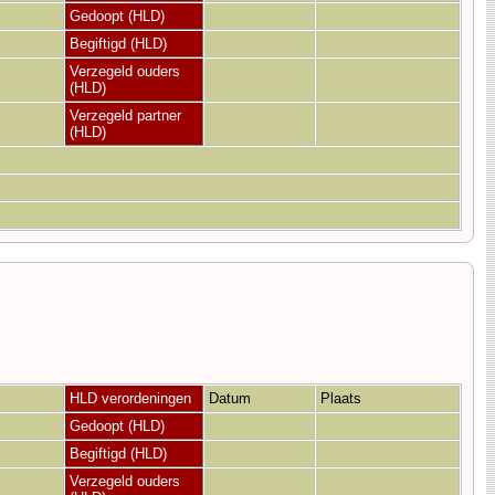
Gedoopt (HLD)
Begiftigd (HLD)
Verzegeld ouders
(HLD)
Verzegeld partner
(HLD)
HLD verordeningen
Datum
Plaats
Gedoopt (HLD)
Begiftigd (HLD)
Verzegeld ouders