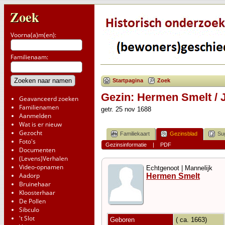
Zoek
Voorna(a)m(en):
Familienaam:
Startpagina
Zoek
Gezin: Hermen Smelt / 
Geavanceerd zoeken
Familienamen
getr. 25 nov 1688
Aanmelden
Wat is er nieuw
Gezocht
Familiekaart
Gezinsblad
Su
Foto's
Gezinsinformatie
|
PDF
Documenten
(Levens)Verhalen
Video-opnamen
Echtgenoot | Mannelijk
Aadorp
Hermen Smelt
Bruinehaar
Kloosterhaar
De Pollen
Sibculo
't Slot
Geboren
( ca. 1663)