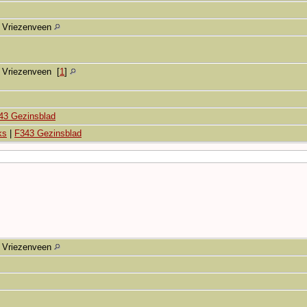
Vriezenveen
Vriezenveen
[
1
]
43 Gezinsblad
ks
|
F343 Gezinsblad
Vriezenveen