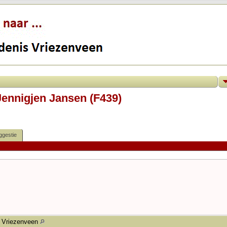
Jennigjen Jansen (F439)
ggestie
Vriezenveen