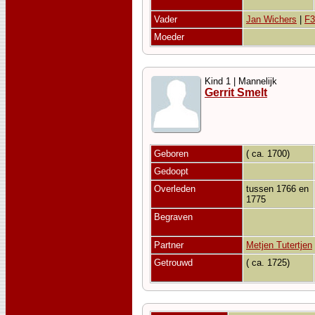
Vader
Jan Wichers
|
F3
Moeder
Kind 1 | Mannelijk
Gerrit Smelt
Geboren
( ca. 1700)
Gedoopt
Overleden
tussen 1766 en
1775
Begraven
Partner
Metjen Tutertjen
Getrouwd
( ca. 1725)