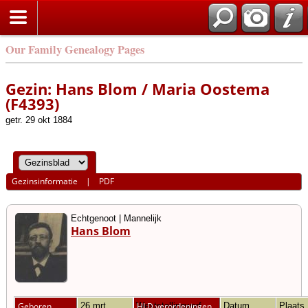
Our Family Genealogy Pages
Gezin: Hans Blom / Maria Oostema
(F4393)
getr. 29 okt 1884
Gezinsinformatie
|
PDF
Echtgenoot | Mannelijk
Hans Blom
Geboren
26 mrt
Weststellingwerf
HLD verordeningen
Datum
Plaats