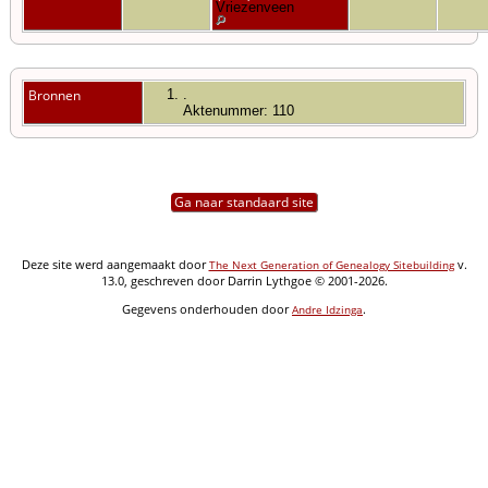
Vriezenveen
Bronnen
.
Aktenummer: 110
Ga naar standaard site
Deze site werd aangemaakt door
v.
The Next Generation of Genealogy Sitebuilding
13.0, geschreven door Darrin Lythgoe © 2001-2026.
Gegevens onderhouden door
.
Andre Idzinga