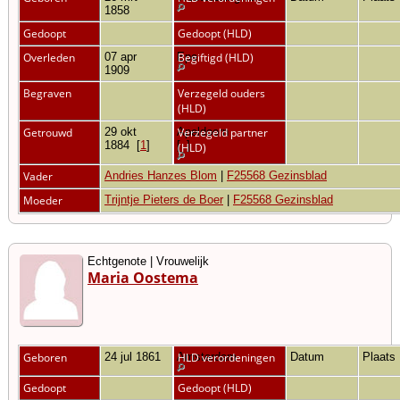
1858
Gedoopt
Gedoopt (HLD)
Overleden
07 apr
Epe
Begiftigd (HLD)
1909
Begraven
Verzegeld ouders
(HLD)
Getrouwd
29 okt
Apeldoorn
Verzegeld partner
1884
[
1
]
[
1
]
(HLD)
Vader
Andries Hanzes Blom
|
F25568 Gezinsblad
Moeder
Trijntje Pieters de Boer
|
F25568 Gezinsblad
Echtgenote | Vrouwelijk
Maria Oostema
Geboren
24 jul 1861
Amsterdam
HLD verordeningen
Datum
Plaats
Gedoopt
Gedoopt (HLD)