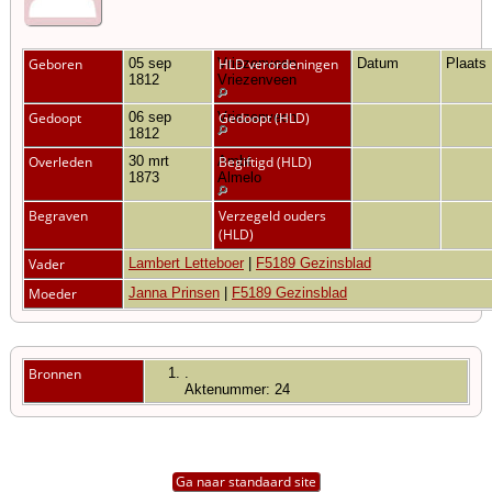
Geboren
05 sep
Vriezenveen,
HLD verordeningen
Datum
Plaats
1812
Vriezenveen
Gedoopt
06 sep
Vriezenveen
Gedoopt (HLD)
1812
Overleden
30 mrt
Ambt
Begiftigd (HLD)
1873
Almelo
Begraven
Verzegeld ouders
(HLD)
Vader
Lambert Letteboer
|
F5189 Gezinsblad
Moeder
Janna Prinsen
|
F5189 Gezinsblad
Bronnen
.
Aktenummer: 24
Ga naar standaard site