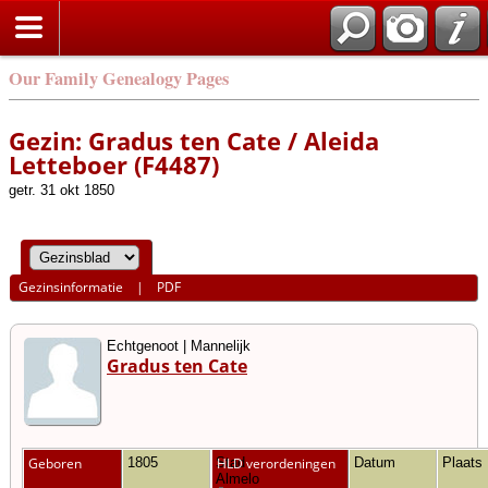
Our Family Genealogy Pages
Gezin: Gradus ten Cate / Aleida
Letteboer (F4487)
getr. 31 okt 1850
Gezinsinformatie
|
PDF
Echtgenoot | Mannelijk
Gradus ten Cate
Geboren
1805
Stad
HLD verordeningen
Datum
Plaats
Almelo