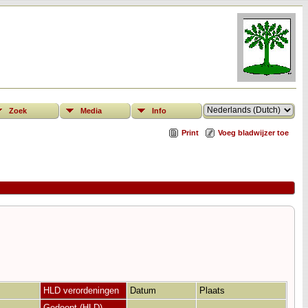
Zoek
Media
Info
Print
Voeg bladwijzer toe
HLD verordeningen
Datum
Plaats
Gedoopt (HLD)