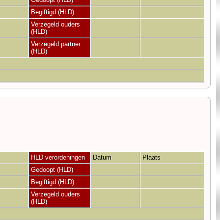
Begiftigd (HLD)
Verzegeld ouders
(HLD)
Verzegeld partner
(HLD)
HLD verordeningen
Datum
Plaats
Gedoopt (HLD)
Begiftigd (HLD)
Verzegeld ouders
(HLD)