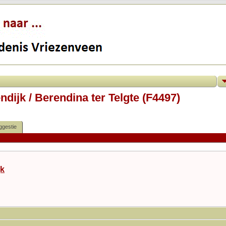
ijk / Berendina ter Telgte (F4497)
ggestie
k