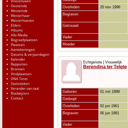
Vriezenveen
Oosteinde
Overleden
20 nov 1996
Westeinde
Begraven
Westerhaar
Westerhoeven
Elders
Getrouwd
Albums
Alle Media
Vader
Begraafplaatsen
Moeder
Plaatsen
Aantekeningen
Datums & verjaardagen
Kalender
Echtgenote | Vrouwelijk
Rapporten
Berendina ter Telgte
Bronnen
Vindplaatsen
DNA Tests
Statistieken
Verander van taal
Geboren
01 mrt 1899
Bladwijzers
Contact
Gedoopt
Overleden
02 jun 1961
Begraven
06 jun 1981
Vader