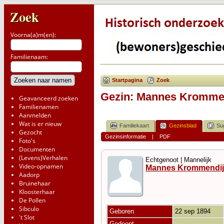
Zoek
Voorna(a)m(en):
Familienaam:
Startpagina
Zoek
Gezin: Mannes Krommend
Geavanceerd zoeken
Familienamen
Aanmelden
Wat is er nieuw
Familiekaart
Gezinsblad
Su
Gezocht
Gezinsinformatie
|
PDF
Foto's
Documenten
(Levens)Verhalen
Echtgenoot | Mannelijk
Video-opnamen
Mannes Krommendij
Aadorp
Bruinehaar
Kloosterhaar
De Pollen
Sibculo
Geboren
22 sep 1894
't Slot
Gedoopt