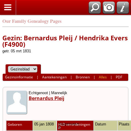
Our Family Genealogy Pages
Gezin: Bernardus Pleij / Hendrika Evers
(F4900)
getr. 05 mrt 1831
Gezinsinformatie
|
Aantekeningen
|
Bronnen
|
Alles
|
PDF
Echtgenoot | Mannelijk
Bernardus Pleij
Geboren
05 jan 1808
Vriezenveen
HLD verordeningen
Datum
Plaats