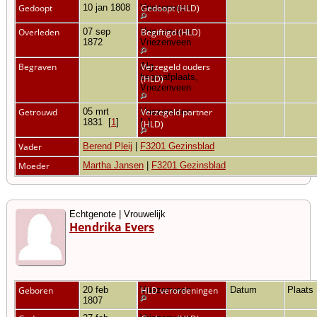
Gedoopt
10 jan 1808
Vriezenveen
Gedoopt (HLD)
Overleden
07 sep
Vriezenveen,
Begiftigd (HLD)
1872
Vriezenveen
Begraven
Alg.
Verzegeld ouders
begraafplaats,
(HLD)
Vriezenveen
Getrouwd
05 mrt
Vriezenveen
Verzegeld partner
1831
[
1
]
[
1
]
(HLD)
Vader
Berend Pleij
|
F3201 Gezinsblad
Moeder
Martha Jansen
|
F3201 Gezinsblad
Echtgenote | Vrouwelijk
Hendrika Evers
Geboren
20 feb
Vriezenveen
HLD verordeningen
Datum
Plaats
1807