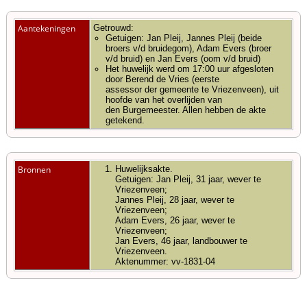
Aantekeningen
Getrouwd:
Getuigen: Jan Pleij, Jannes Pleij (beide
broers v/d bruidegom), Adam Evers (broer
v/d bruid) en Jan Evers (oom v/d bruid)
Het huwelijk werd om 17:00 uur afgesloten
door Berend de Vries (eerste
assessor der gemeente te Vriezenveen), uit
hoofde van het overlijden van
den Burgemeester. Allen hebben de akte
getekend.
Bronnen
Huwelijksakte.
Getuigen: Jan Pleij, 31 jaar, wever te
Vriezenveen;
Jannes Pleij, 28 jaar, wever te
Vriezenveen;
Adam Evers, 26 jaar, wever te
Vriezenveen;
Jan Evers, 46 jaar, landbouwer te
Vriezenveen.
Aktenummer: vv-1831-04