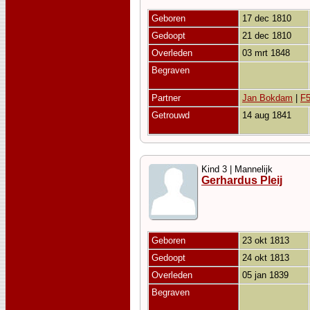
Geboren
17 dec 1810
Gedoopt
21 dec 1810
Overleden
03 mrt 1848
Begraven
Partner
Jan Bokdam
|
F
Getrouwd
14 aug 1841
Kind 3 | Mannelijk
Gerhardus Pleij
Geboren
23 okt 1813
Gedoopt
24 okt 1813
Overleden
05 jan 1839
Begraven