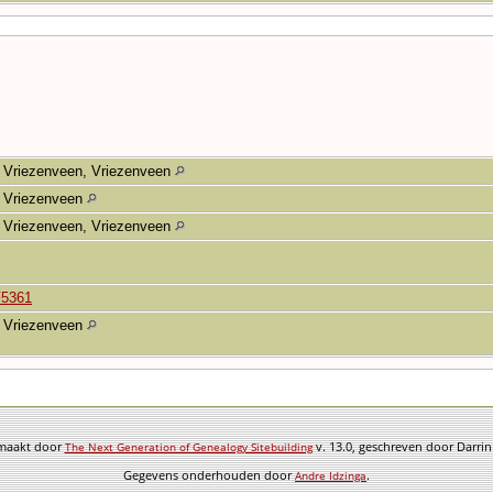
Vriezenveen, Vriezenveen
Vriezenveen
Vriezenveen, Vriezenveen
F5361
Vriezenveen
emaakt door
v. 13.0, geschreven door Darri
The Next Generation of Genealogy Sitebuilding
Gegevens onderhouden door
.
Andre Idzinga