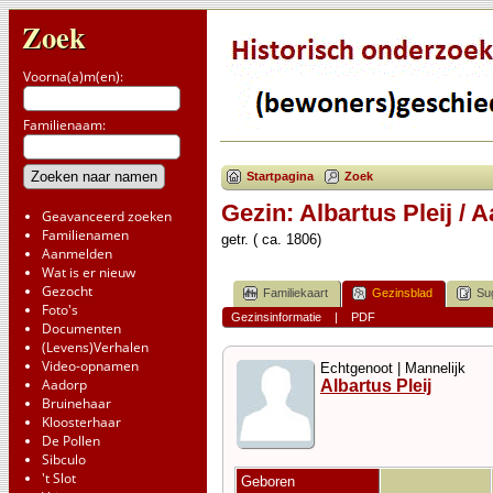
Zoek
Voorna(a)m(en):
Familienaam:
Startpagina
Zoek
Gezin: Albartus Pleij / 
Geavanceerd zoeken
Familienamen
getr. ( ca. 1806)
Aanmelden
Wat is er nieuw
Gezocht
Familiekaart
Gezinsblad
Su
Foto's
Gezinsinformatie
|
PDF
Documenten
(Levens)Verhalen
Video-opnamen
Echtgenoot | Mannelijk
Aadorp
Albartus Pleij
Bruinehaar
Kloosterhaar
De Pollen
Sibculo
't Slot
Geboren