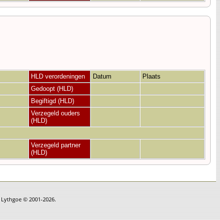
HLD verordeningen
Datum
Plaats
Gedoopt (HLD)
Begiftigd (HLD)
Verzegeld ouders
(HLD)
Verzegeld partner
(HLD)
n Lythgoe © 2001-2026.