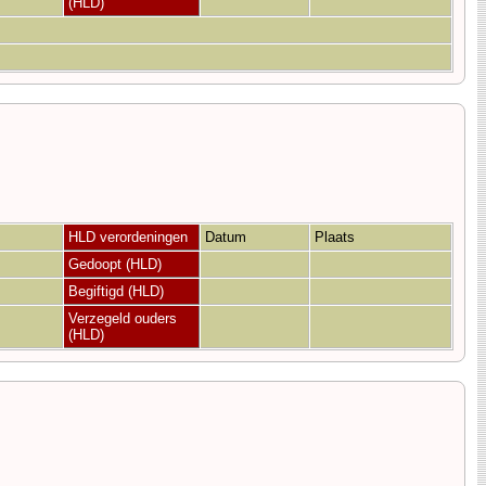
(HLD)
HLD verordeningen
Datum
Plaats
Gedoopt (HLD)
Begiftigd (HLD)
Verzegeld ouders
(HLD)