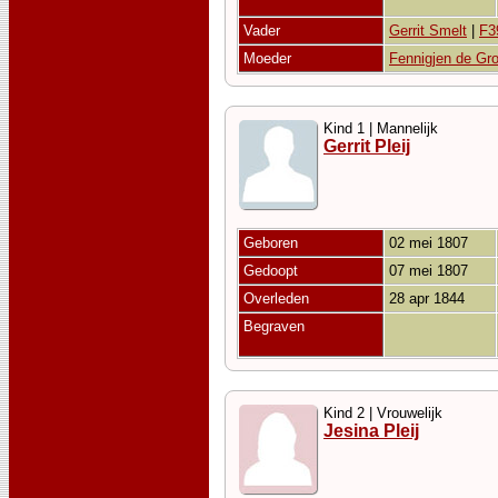
Vader
Gerrit Smelt
|
F3
Moeder
Fennigjen de Gro
Kind 1 | Mannelijk
Gerrit Pleij
Geboren
02 mei 1807
Gedoopt
07 mei 1807
Overleden
28 apr 1844
Begraven
Kind 2 | Vrouwelijk
Jesina Pleij