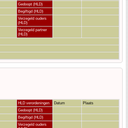
Gedoopt (HLD)
Begiftigd (HLD)
Verzegeld ouders
(HLD)
Verzegeld partner
(HLD)
HLD verordeningen
Datum
Plaats
Gedoopt (HLD)
Begiftigd (HLD)
Verzegeld ouders