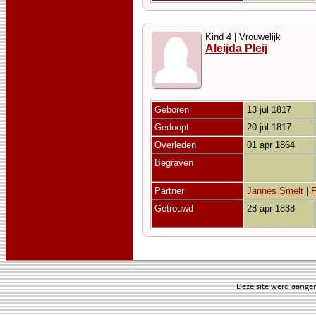
Kind 4 | Vrouwelijk
Aleijda Pleij
Geboren
13 jul 1817
Gedoopt
20 jul 1817
Overleden
01 apr 1864
Begraven
Partner
Jannes Smelt
|
Getrouwd
28 apr 1838
Deze site werd aang