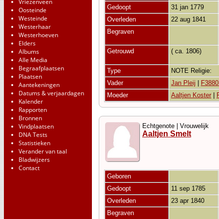
Vriezenveen
Gedoopt
31 jan 1779
Oosteinde
Westeinde
Overleden
22 aug 1841
Westerhaar
Begraven
Westerhoeven
Elders
Albums
Getrouwd
( ca. 1806)
Alle Media
Begraafplaatsen
Type
NOTE Religie:
Plaatsen
Vader
Jan Pleij
|
F3880
Aantekeningen
Datums & verjaardagen
Moeder
Aaltjen Koster
|
Kalender
Rapporten
Bronnen
Vindplaatsen
Echtgenote | Vrouwelijk
Aaltjen Smelt
DNA Tests
Statistieken
Verander van taal
Bladwijzers
Contact
Geboren
Gedoopt
11 sep 1785
Overleden
23 apr 1840
Begraven