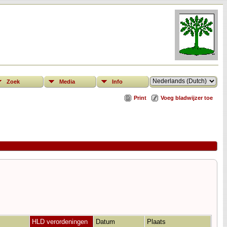
Zoek
Media
Info
Print
Voeg bladwijzer toe
HLD verordeningen
Datum
Plaats