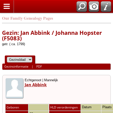
Our Family Genealogy Pages
Gezin: Jan Abbink / Johanna Hopster
(F5083)
getr. ( ca. 1799)
Gezinsinformatie
|
PDF
Echtgenoot | Mannelijk
Jan Abbink
Geboren
HLD verordeningen
Datum
Plaats