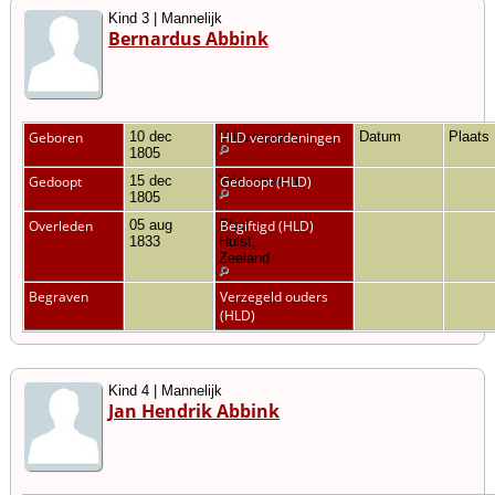
Kind 3 | Mannelijk
Bernardus Abbink
Geboren
10 dec
Vriezenveen
HLD verordeningen
Datum
Plaats
1805
Gedoopt
15 dec
Vriezenveen
Gedoopt (HLD)
1805
Overleden
05 aug
Stad
Begiftigd (HLD)
1833
Hulst,
Zeeland
Begraven
Verzegeld ouders
(HLD)
Kind 4 | Mannelijk
Jan Hendrik Abbink