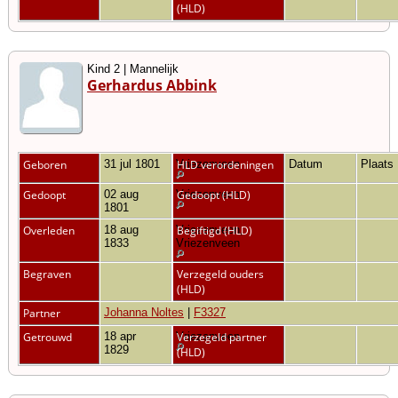
(HLD)
Kind 2 | Mannelijk
Gerhardus Abbink
Geboren
31 jul 1801
Vriezenveen
HLD verordeningen
Datum
Plaats
Gedoopt
02 aug
Vriezenveen
Gedoopt (HLD)
1801
Overleden
18 aug
Vriezenveen,
Begiftigd (HLD)
1833
Vriezenveen
Begraven
Verzegeld ouders
(HLD)
Partner
Johanna Noltes
|
F3327
Getrouwd
18 apr
Vriezenveen
Verzegeld partner
1829
(HLD)