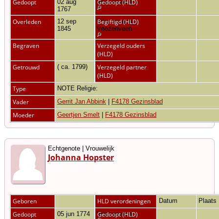
Gedoopt
02 aug
Vriezenveen
Gedoopt (HLD)
1767
Overleden
12 sep
Vriezenveen,
Begiftigd (HLD)
1845
Vriezenveen
Begraven
Verzegeld ouders
(HLD)
Getrouwd
( ca. 1799)
Verzegeld partner
(HLD)
Type
NOTE Religie:
Vader
Gerrit Jan Abbink
|
F4178 Gezinsblad
Moeder
Geertjen Smelt
|
F4178 Gezinsblad
Echtgenote | Vrouwelijk
Johanna Hopster
Geboren
HLD verordeningen
Datum
Plaats
Gedoopt
05 jun 1774
Vriezenveen
Gedoopt (HLD)