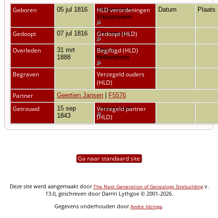
Geboren
05 jul 1816
Vriezenveen,
HLD verordeningen
Datum
Plaats
Vriezenveen
Gedoopt
07 jul 1816
Vriezenveen
Gedoopt (HLD)
Overleden
31 mrt
Daarle,
Begiftigd (HLD)
1888
Hellendoorn
Begraven
Verzegeld ouders
(HLD)
Partner
Geertjen Jansen
|
F5576
Getrouwd
15 sep
Vriezenveen
Verzegeld partner
1843
(HLD)
Ga naar standaard site
Deze site werd aangemaakt door
v.
The Next Generation of Genealogy Sitebuilding
13.0, geschreven door Darrin Lythgoe © 2001-2026.
Gegevens onderhouden door
.
Andre Idzinga