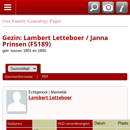
Our Family Genealogy Pages
Gezin: Lambert Letteboer / Janna
Prinsen (F5189)
getr. tussen 1801 en 1804
Gezinsinformatie
|
PDF
Echtgenoot | Mannelijk
Lambert Letteboer
Geboren
HLD verordeningen
Datum
Plaats