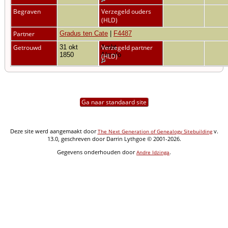
Begraven
Verzegeld ouders
(HLD)
Partner
Gradus ten Cate
|
F4487
Getrouwd
31 okt
Ambt
Verzegeld partner
1850
Almelo
(HLD)
Ga naar standaard site
Deze site werd aangemaakt door
v.
The Next Generation of Genealogy Sitebuilding
13.0, geschreven door Darrin Lythgoe © 2001-2026.
Gegevens onderhouden door
.
Andre Idzinga