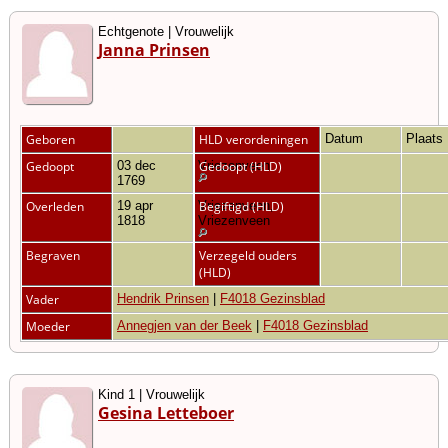
Echtgenote | Vrouwelijk
Janna Prinsen
Geboren
HLD verordeningen
Datum
Plaats
Gedoopt
03 dec
Vriezenveen
Gedoopt (HLD)
1769
Overleden
19 apr
Vriezenveen,
Begiftigd (HLD)
1818
Vriezenveen
Begraven
Verzegeld ouders
(HLD)
Vader
Hendrik Prinsen
|
F4018 Gezinsblad
Moeder
Annegjen van der Beek
|
F4018 Gezinsblad
Kind 1 | Vrouwelijk
Gesina Letteboer