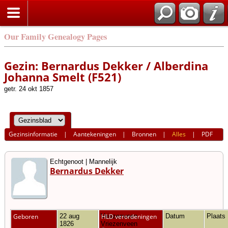
Our Family Genealogy Pages
Gezin: Bernardus Dekker / Alberdina
Johanna Smelt (F521)
getr. 24 okt 1857
Gezinsinformatie
|
Aantekeningen
|
Bronnen
|
Alles
|
PDF
Echtgenoot | Mannelijk
Bernardus Dekker
Geboren
22 aug
Vriezenveen,
HLD verordeningen
Datum
Plaats
1826
Vriezenveen