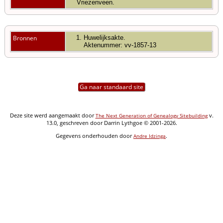
Vriezenveen.
Bronnen
Huwelijksakte.
Aktenummer: vv-1857-13
Ga naar standaard site
Deze site werd aangemaakt door
v.
The Next Generation of Genealogy Sitebuilding
13.0, geschreven door Darrin Lythgoe © 2001-2026.
Gegevens onderhouden door
.
Andre Idzinga