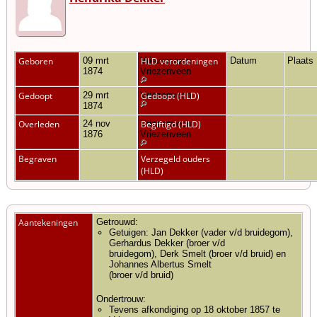
Geboren
09 mrt
Vriezenveen,
HLD verordeningen
Datum
Plaats
1874
Vriezenveen
Gedoopt
29 mrt
Vriezenveen
Gedoopt (HLD)
1874
Overleden
24 nov
Vriezenveen,
Begiftigd (HLD)
1876
Vriezenveen
Begraven
Verzegeld ouders
(HLD)
Aantekeningen
Getrouwd:
Getuigen: Jan Dekker (vader v/d bruidegom),
Gerhardus Dekker (broer v/d
bruidegom), Derk Smelt (broer v/d bruid) en
Johannes Albertus Smelt
(broer v/d bruid)
Ondertrouw:
Tevens afkondiging op 18 oktober 1857 te