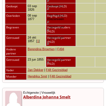
Gedoopt
03 sep
Vriezenveen
Gedoopt (HLD)
1826
Overleden
08 sep
Vriezenveen,
Begiftigd (HLD)
1877
Vriezenveen
Begraven
Vriezenveen
Verzegeld ouders
(HLD)
Getrouwd
24 okt
Vriezenveen
Verzegeld partner
1857
[
1
]
[
1
]
(HLD)
Andere
Berendina Broertjen
|
F494
partner
Getrouwd
23 jun 1855
Vriezenveen
Verzegeld partner
(HLD)
Vader
Jan Dekker
|
F48 Gezinsblad
Moeder
Hendrika Smit
|
F48 Gezinsblad
Echtgenote | Vrouwelijk
Alberdina Johanna Smelt