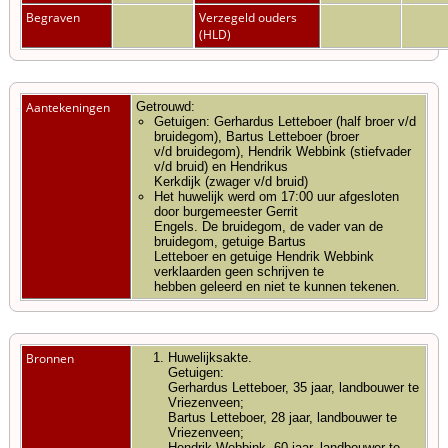
Begraven
Verzegeld ouders
(HLD)
Aantekeningen
Getrouwd:
Getuigen: Gerhardus Letteboer (half broer v/d
bruidegom), Bartus Letteboer (broer
v/d bruidegom), Hendrik Webbink (stiefvader
v/d bruid) en Hendrikus
Kerkdijk (zwager v/d bruid)
Het huwelijk werd om 17:00 uur afgesloten
door burgemeester Gerrit
Engels. De bruidegom, de vader van de
bruidegom, getuige Bartus
Letteboer en getuige Hendrik Webbink
verklaarden geen schrijven te
hebben geleerd en niet te kunnen tekenen.
Bronnen
Huwelijksakte.
Getuigen:
Gerhardus Letteboer, 35 jaar, landbouwer te
Vriezenveen;
Bartus Letteboer, 28 jaar, landbouwer te
Vriezenveen;
Hendrik Webbink, 60 jaar, landbouwer te