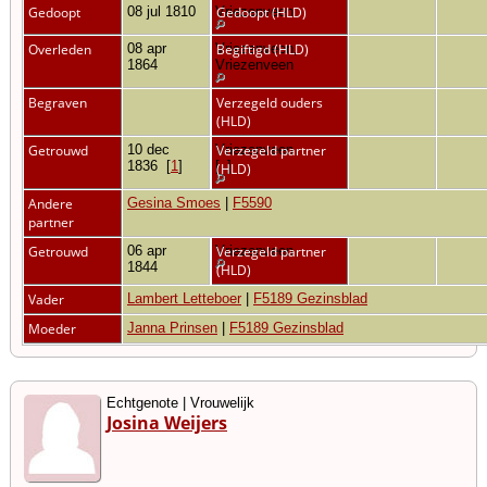
Gedoopt
08 jul 1810
Vriezenveen
Gedoopt (HLD)
Overleden
08 apr
Vriezenveen,
Begiftigd (HLD)
1864
Vriezenveen
Begraven
Verzegeld ouders
(HLD)
Getrouwd
10 dec
Vriezenveen
Verzegeld partner
1836
[
1
]
[
1
]
(HLD)
Andere
Gesina Smoes
|
F5590
partner
Getrouwd
06 apr
Vriezenveen
Verzegeld partner
1844
(HLD)
Vader
Lambert Letteboer
|
F5189 Gezinsblad
Moeder
Janna Prinsen
|
F5189 Gezinsblad
Echtgenote | Vrouwelijk
Josina Weijers