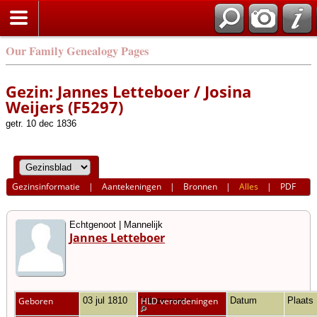
Our Family Genealogy Pages
Gezin: Jannes Letteboer / Josina
Weijers (F5297)
getr. 10 dec 1836
Gezinsinformatie
|
Aantekeningen
|
Bronnen
|
Alles
|
PDF
Echtgenoot | Mannelijk
Jannes Letteboer
Geboren
03 jul 1810
Vriezenveen
HLD verordeningen
Datum
Plaats