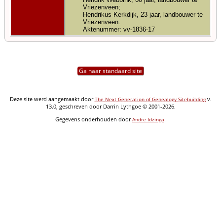
Vriezenveen;
Hendrikus Kerkdijk, 23 jaar, landbouwer te
Vriezenveen.
Aktenummer: vv-1836-17
Ga naar standaard site
Deze site werd aangemaakt door
v.
The Next Generation of Genealogy Sitebuilding
13.0, geschreven door Darrin Lythgoe © 2001-2026.
Gegevens onderhouden door
.
Andre Idzinga