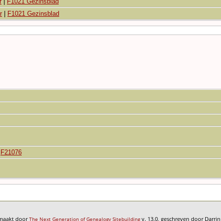
r
|
F1021 Gezinsblad
r
|
F1021 Gezinsblad
|
F21076
emaakt door
v. 13.0, geschreven door Darri
The Next Generation of Genealogy Sitebuilding