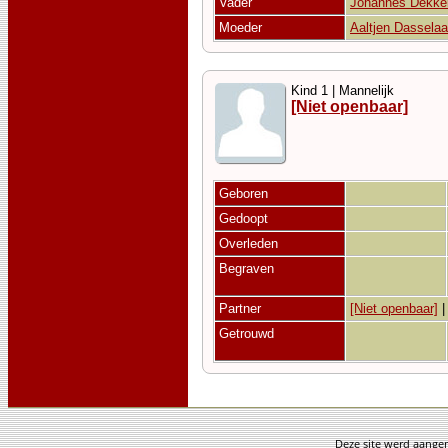
Vader
Johannes Dekke
Moeder
Aaltjen Dasselaa
Kind 1 | Mannelijk
[Niet openbaar]
Geboren
Gedoopt
Overleden
Begraven
Partner
[Niet openbaar]
Getrouwd
Deze site werd aang