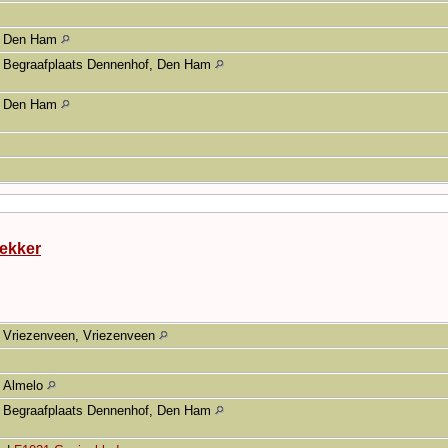
Den Ham
Begraafplaats Dennenhof, Den Ham
Den Ham
ekker
Vriezenveen, Vriezenveen
Almelo
Begraafplaats Dennenhof, Den Ham