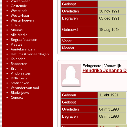
Vriezenveen
Gedoopt
Oosteinde
Westeinde
Overleden
30 nov 1991
Westerhaar
Begraven
05 dec 1991
Westerhoeven
Elders
Albums
Getrouwd
18 aug 1948
Alle Media
Begraafplaatsen
Vader
Plaatsen
Moeder
Aantekeningen
Datums & verjaardagen
Kalender
Rapporten
Echtgenote | Vrouwelijk
Bronnen
Hendrika Johanna D
Vindplaatsen
DNA Tests
Statistieken
Verander van taal
Bladwijzers
Geboren
11 okt 1921
Contact
Gedoopt
Overleden
04 mrt 1990
Begraven
09 mrt 1990