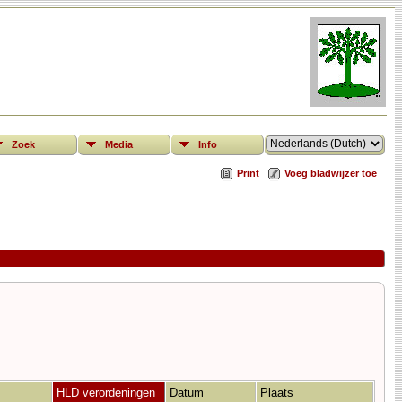
Zoek
Media
Info
Print
Voeg bladwijzer toe
HLD verordeningen
Datum
Plaats