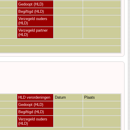
Gedoopt (HLD)
Begiftigd (HLD)
Verzegeld ouders
(HLD)
Verzegeld partner
(HLD)
HLD verordeningen
Datum
Plaats
Gedoopt (HLD)
Begiftigd (HLD)
Verzegeld ouders
(HLD)