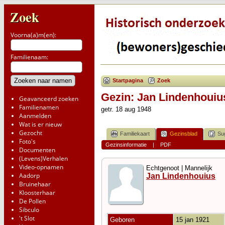
Zoek
Voorna(a)m(en):
Familienaam:
Startpagina
Zoek
Gezin: Jan Lindenhouiu
Geavanceerd zoeken
Familienamen
getr. 18 aug 1948
Aanmelden
Wat is er nieuw
Gezocht
Familiekaart
Gezinsblad
Su
Foto's
Gezinsinformatie
|
PDF
Documenten
(Levens)Verhalen
Video-opnamen
Echtgenoot | Mannelijk
Aadorp
Jan Lindenhouius
Bruinehaar
Kloosterhaar
De Pollen
Sibculo
't Slot
Geboren
15 jan 1921