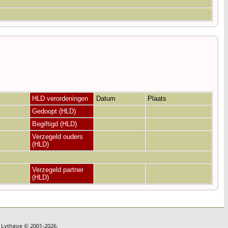
HLD verordeningen
Datum
Plaats
Gedoopt (HLD)
Begiftigd (HLD)
Verzegeld ouders
(HLD)
Verzegeld partner
(HLD)
n Lythgoe © 2001-2026.