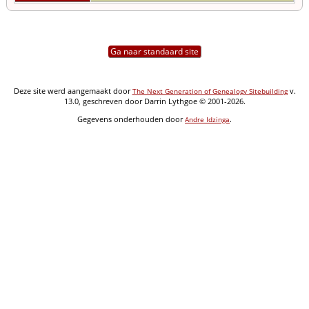
Ga naar standaard site
Deze site werd aangemaakt door
v.
The Next Generation of Genealogy Sitebuilding
13.0, geschreven door Darrin Lythgoe © 2001-2026.
Gegevens onderhouden door
.
Andre Idzinga