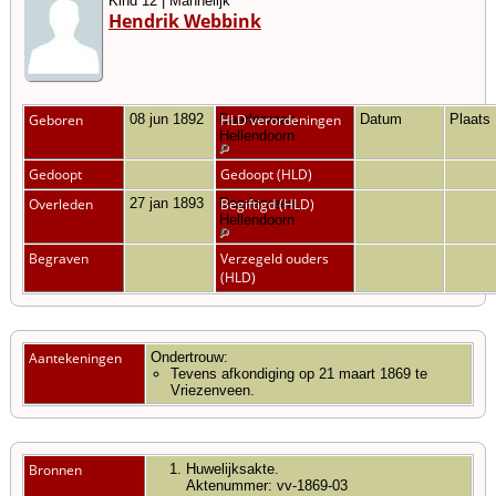
Kind 12 | Mannelijk
Hendrik Webbink
Geboren
08 jun 1892
Daarlerveen,
HLD verordeningen
Datum
Plaats
Hellendoorn
Gedoopt
Gedoopt (HLD)
Overleden
27 jan 1893
Daarlerveen,
Begiftigd (HLD)
Hellendoorn
Begraven
Verzegeld ouders
(HLD)
Aantekeningen
Ondertrouw:
Tevens afkondiging op 21 maart 1869 te
Vriezenveen.
Bronnen
Huwelijksakte.
Aktenummer: vv-1869-03