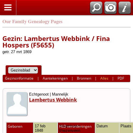
Our Family Genealogy Pages
Gezin: Lambertus Webbink / Fina
Hospers (F5655)
getr. 27 mrt 1869
Gezinsinformatie
|
Aantekeningen
|
Bronnen
|
Alles
|
PDF
Echtgenoot | Mannelijk
Lambertus Webbink
Geboren
17 feb
Vriezenveen,
HLD verordeningen
Datum
Plaats
1848
Vriezenveen