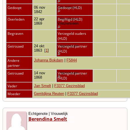
Gedoopt
06 nov
Vriezenveen
Gedoopt (HLD)
1842
Overleden
22 apr
Vriezenveen,
Begiftigd (HLD)
1869
Vriezenveen
Begraven
Verzegeld ouders
(HLD)
Getrouwd
24 okt
Vriezenveen
Verzegeld partner
1863
[
1
]
[
1
]
(HLD)
Andere
Johanna Bokdam
|
F5844
partner
Getrouwd
14 nov
Vriezenveen
Verzegeld partner
1868
(HLD)
Vader
Jan Smelt
|
F3377 Gezinsblad
Moeder
Gerritdijna Reuten
|
F3377 Gezinsblad
Echtgenote | Vrouwelijk
Berendina Smelt