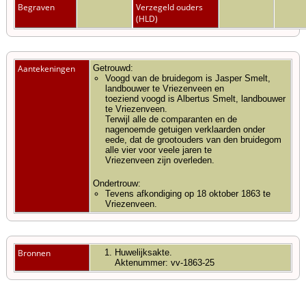
Begraven
Verzegeld ouders
(HLD)
Aantekeningen
Getrouwd:
Voogd van de bruidegom is Jasper Smelt,
landbouwer te Vriezenveen en
toeziend voogd is Albertus Smelt, landbouwer
te Vriezenveen.
Terwijl alle de comparanten en de
nagenoemde getuigen verklaarden onder
eede, dat de grootouders van den bruidegom
alle vier voor veele jaren te
Vriezenveen zijn overleden.
Ondertrouw:
Tevens afkondiging op 18 oktober 1863 te
Vriezenveen.
Bronnen
Huwelijksakte.
Aktenummer: vv-1863-25