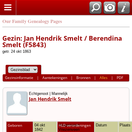
Our Family Genealogy Pages
Gezin: Jan Hendrik Smelt / Berendina
Smelt (F5843)
getr. 24 okt 1863
Gezinsinformatie
|
Aantekeningen
|
Bronnen
|
Alles
|
PDF
Echtgenoot | Mannelijk
Jan Hendrik Smelt
Geboren
04 okt
Vriezenveen,
HLD verordeningen
Datum
Plaats
1842
Vriezenveen