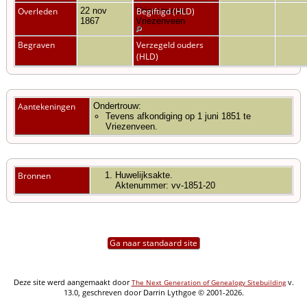
Overleden
22 nov
Vriezenveen,
Begiftigd (HLD)
1867
Vriezenveen
Begraven
Verzegeld ouders
(HLD)
Aantekeningen
Ondertrouw:
Tevens afkondiging op 1 juni 1851 te
Vriezenveen.
Bronnen
Huwelijksakte.
Aktenummer: vv-1851-20
Ga naar standaard site
Deze site werd aangemaakt door
v.
The Next Generation of Genealogy Sitebuilding
13.0, geschreven door Darrin Lythgoe © 2001-2026.