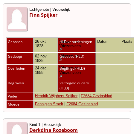
Echtgenote | Vrouwelijk
Fina Spijker
Geboren
26 okt
Vriezenveen,
HLD verordeningen
Datum
Plaats
1828
Vriezenveen
Gedoopt
02 nov
Vriezenveen
Gedoopt (HLD)
1828
Overleden
24 dec
Vriezenveen,
Begiftigd (HLD)
1858
Vriezenveen
Begraven
Verzegeld ouders
(HLD)
Vader
Hendrik Wijghers Spijker
|
F2684 Gezinsblad
Moeder
Fennigjen Smelt
|
F2684 Gezinsblad
Kind 1 | Vrouwelijk
Derkdina Rozeboom