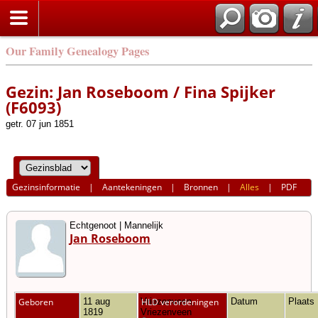
Our Family Genealogy Pages
Gezin: Jan Roseboom / Fina Spijker
(F6093)
getr. 07 jun 1851
Gezinsinformatie
|
Aantekeningen
|
Bronnen
|
Alles
|
PDF
Echtgenoot | Mannelijk
Jan Roseboom
Geboren
11 aug
Vriezenveen,
HLD verordeningen
Datum
Plaats
1819
Vriezenveen