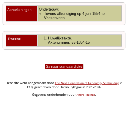
Aantekeningen
Ondertrouw:
Tevens afkondiging op 4 juni 1854 te
Vriezenveen.
Bronnen
Huwelijksakte.
Aktenummer: vv-1854-15
Ga naar standaard site
Deze site werd aangemaakt door
v.
The Next Generation of Genealogy Sitebuilding
13.0, geschreven door Darrin Lythgoe © 2001-2026.
Gegevens onderhouden door
.
Andre Idzinga