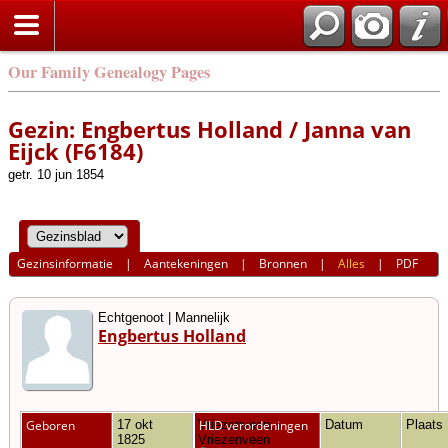
Our Family Genealogy Pages
Gezin: Engbertus Holland / Janna van
Eijck (F6184)
getr. 10 jun 1854
Gezinsinformatie
|
Aantekeningen
|
Bronnen
|
Alles
|
PDF
Echtgenoot | Mannelijk
Engbertus Holland
Geboren
17 okt
Vriezenveen,
HLD verordeningen
Datum
Plaats
1825
Vriezenveen