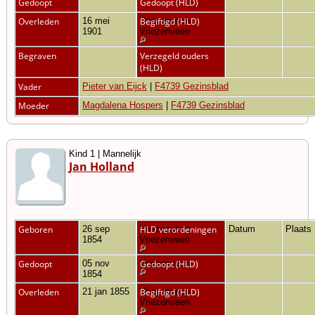
Gedoopt
Gedoopt (HLD)
Overleden
16 mei
Vriezenveen,
Begiftigd (HLD)
1901
Vriezenveen
Begraven
Verzegeld ouders
(HLD)
Vader
Pieter van Eijck
|
F4739 Gezinsblad
Moeder
Magdalena Hospers
|
F4739 Gezinsblad
Kind 1 | Mannelijk
Jan Holland
Geboren
26 sep
Vriezenveen,
HLD verordeningen
Datum
Plaats
1854
Vriezenveen
Gedoopt
05 nov
Vriezenveen
Gedoopt (HLD)
1854
Overleden
21 jan 1855
Vriezenveen,
Begiftigd (HLD)
Vriezenveen