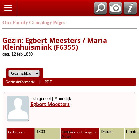
Our Family Genealogy Pages
Gezin: Egbert Meesters / Maria
Kleinhuismink (F6355)
getr. 12 feb 1830
Gezinsinformatie
|
PDF
Echtgenoot | Mannelijk
Egbert Meesters
Geboren
1809
Lemele,
HLD verordeningen
Datum
Plaats
Ambt