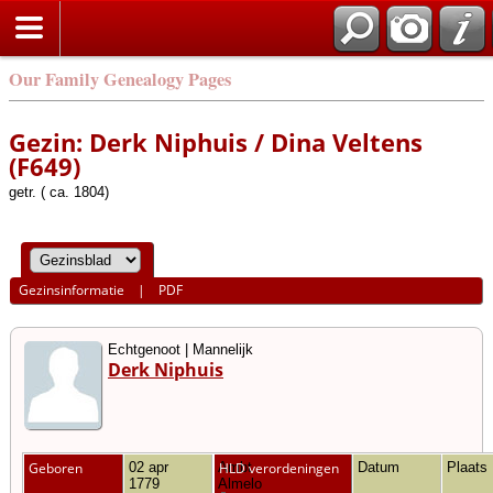
Our Family Genealogy Pages
Gezin: Derk Niphuis / Dina Veltens
(F649)
getr. ( ca. 1804)
Gezinsinformatie
|
PDF
Echtgenoot | Mannelijk
Derk Niphuis
Geboren
02 apr
Ambt
HLD verordeningen
Datum
Plaats
1779
Almelo