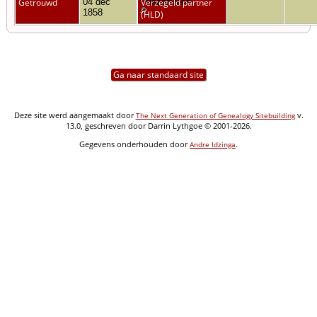
Getrouwd
04 dec
Vriezenveen
Verzegeld partner
1858
(HLD)
Ga naar standaard site
Deze site werd aangemaakt door
v.
The Next Generation of Genealogy Sitebuilding
13.0, geschreven door Darrin Lythgoe © 2001-2026.
Gegevens onderhouden door
.
Andre Idzinga