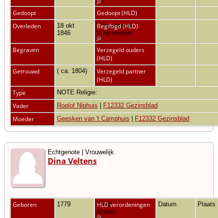
Gedoopt
Gedoopt (HLD)
Overleden
18 okt
Vriezenveen,
Begiftigd (HLD)
1846
Vriezenveen
Begraven
Verzegeld ouders
(HLD)
Getrouwd
( ca. 1804)
Verzegeld partner
(HLD)
Type
NOTE Religie:
Vader
Roelof Niphuis
|
F12332 Gezinsblad
Moeder
Geesken van 't Camphuis
|
F12332 Gezinsblad
Echtgenote | Vrouwelijk
Dina Veltens
Geboren
1779
Ambt
HLD verordeningen
Datum
Plaats
Almelo