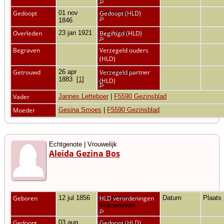
Gedoopt
01 nov
Vriezenveen
Gedoopt (HLD)
1846
Overleden
23 jan 1921
Enschede
Begiftigd (HLD)
Begraven
Verzegeld ouders
(HLD)
Getrouwd
26 apr
Vriezenveen
Verzegeld partner
1883
[
1
]
[
1
]
(HLD)
Vader
Jannes Letteboer
|
F5590 Gezinsblad
Moeder
Gesina Smoes
|
F5590 Gezinsblad
Echtgenote | Vrouwelijk
Aleida Gezina Bos
Geboren
12 jul 1856
Vriezenveen,
HLD verordeningen
Datum
Plaats
Vriezenveen
Gedoopt
03 aug
Vriezenveen
Gedoopt (HLD)