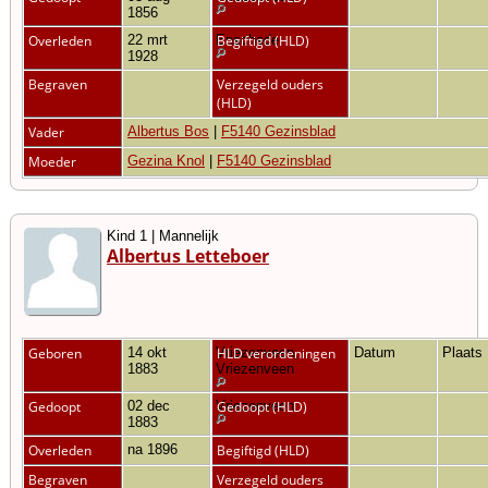
1856
Overleden
22 mrt
Enschede
Begiftigd (HLD)
1928
Begraven
Verzegeld ouders
(HLD)
Vader
Albertus Bos
|
F5140 Gezinsblad
Moeder
Gezina Knol
|
F5140 Gezinsblad
Kind 1 | Mannelijk
Albertus Letteboer
Geboren
14 okt
Vriezenveen,
HLD verordeningen
Datum
Plaats
1883
Vriezenveen
Gedoopt
02 dec
Vriezenveen
Gedoopt (HLD)
1883
Overleden
na 1896
Begiftigd (HLD)
Begraven
Verzegeld ouders