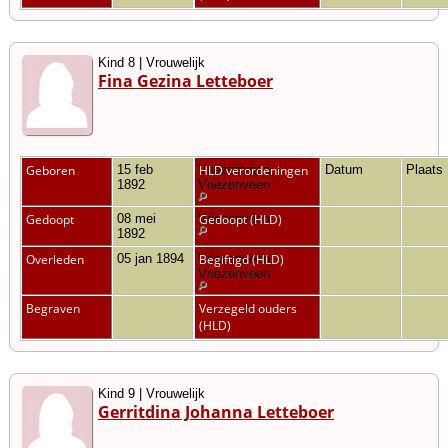
Kind 8 | Vrouwelijk
Fina Gezina Letteboer
Geboren
15 feb
Vriezenveen,
HLD verordeningen
Datum
Plaats
1892
Vriezenveen
Gedoopt
08 mei
Vriezenveen
Gedoopt (HLD)
1892
Overleden
05 jan 1894
Vriezenveen,
Begiftigd (HLD)
Vriezenveen
Begraven
Verzegeld ouders
(HLD)
Kind 9 | Vrouwelijk
Gerritdina Johanna Letteboer