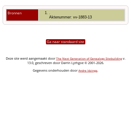
Bronnen
.
Aktenummer: vv-1883-13
Ga naar standaard site
Deze site werd aangemaakt door
v.
The Next Generation of Genealogy Sitebuilding
13.0, geschreven door Darrin Lythgoe © 2001-2026.
Gegevens onderhouden door
.
Andre Idzinga