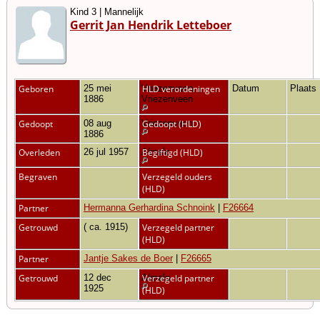
Kind 3 | Mannelijk
Gerrit Jan Hendrik Letteboer
Geboren
25 mei
Vriezenveen,
HLD verordeningen
Datum
Plaats
1886
Vriezenveen
Gedoopt
08 aug
Vriezenveen
Gedoopt (HLD)
1886
Overleden
26 jul 1957
Almelo
Begiftigd (HLD)
Begraven
Verzegeld ouders
(HLD)
Partner
Hermanna Gerhardina Schnoink
|
F26664
Getrouwd
( ca. 1915)
Verzegeld partner
(HLD)
Partner
Jantje Sakes de Boer
|
F26665
Getrouwd
12 dec
Almelo
Verzegeld partner
1925
(HLD)