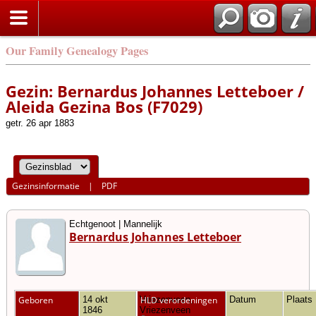
Our Family Genealogy Pages
Gezin: Bernardus Johannes Letteboer /
Aleida Gezina Bos (F7029)
getr. 26 apr 1883
Gezinsinformatie
|
PDF
Echtgenoot | Mannelijk
Bernardus Johannes Letteboer
Geboren
14 okt
Vriezenveen,
HLD verordeningen
Datum
Plaats
1846
Vriezenveen