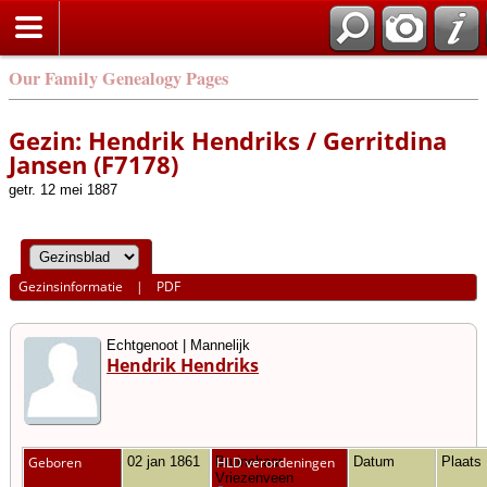
Our Family Genealogy Pages
Gezin: Hendrik Hendriks / Gerritdina
Jansen (F7178)
getr. 12 mei 1887
Gezinsinformatie
|
PDF
Echtgenoot | Mannelijk
Hendrik Hendriks
Geboren
02 jan 1861
Bruinehaar,
HLD verordeningen
Datum
Plaats
Vriezenveen