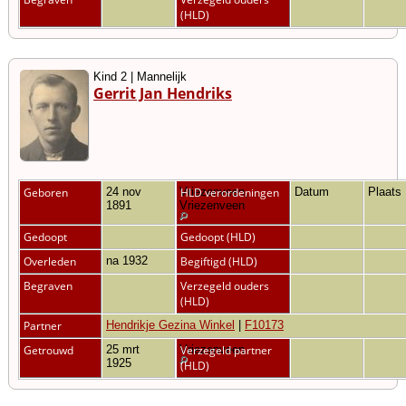
(HLD)
Kind 2 | Mannelijk
Gerrit Jan Hendriks
Geboren
24 nov
Vriezenveen,
HLD verordeningen
Datum
Plaats
1891
Vriezenveen
Gedoopt
Gedoopt (HLD)
Overleden
na 1932
Begiftigd (HLD)
Begraven
Verzegeld ouders
(HLD)
Partner
Hendrikje Gezina Winkel
|
F10173
Getrouwd
25 mrt
Vriezenveen
Verzegeld partner
1925
(HLD)