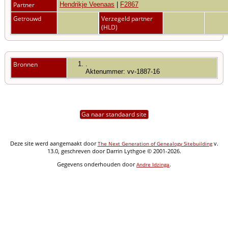
Partner
Hendrikje Veenaas
|
F2867
Getrouwd
Verzegeld partner
(HLD)
Bronnen
.
Aktenummer: vv-1887-16
Ga naar standaard site
Deze site werd aangemaakt door
v.
The Next Generation of Genealogy Sitebuilding
13.0, geschreven door Darrin Lythgoe © 2001-2026.
Gegevens onderhouden door
.
Andre Idzinga