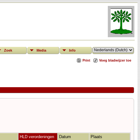
Zoek
Media
Info
Print
Voeg bladwijzer toe
HLD verordeningen
Datum
Plaats