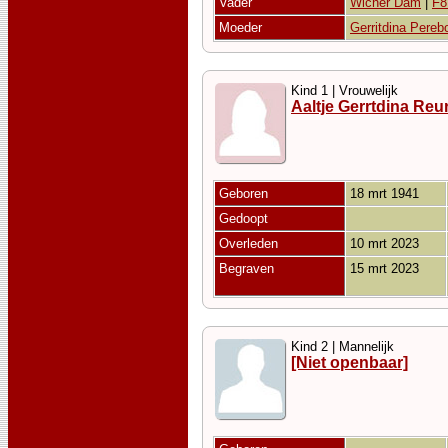
Vader
Wicher Dam
|
F8
Moeder
Gerritdina Pere
Kind 1 | Vrouwelijk
Aaltje Gerrtdina Reu
Geboren
18 mrt 1941
Gedoopt
Overleden
10 mrt 2023
Begraven
15 mrt 2023
Kind 2 | Mannelijk
[Niet openbaar]