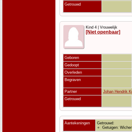
Getrouwd
Kind 4 | Vrouwelijk
[Niet openbaar]
Geboren
Gedoopt
Overleden
Begraven
Partner
Johan Hendrik K
Getrouwd
Aantekeningen
Getrouwd:
Getuigen: Wicher