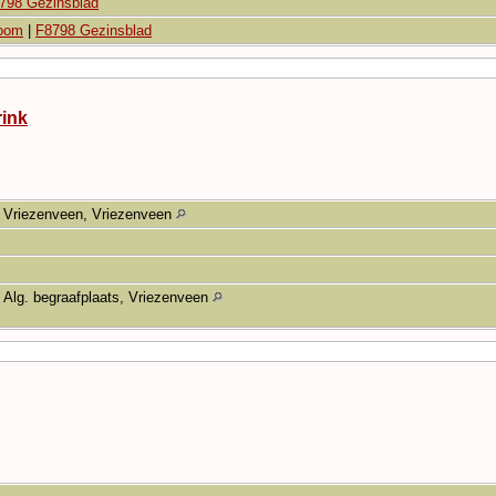
798 Gezinsblad
boom
|
F8798 Gezinsblad
rink
Vriezenveen, Vriezenveen
Alg. begraafplaats, Vriezenveen