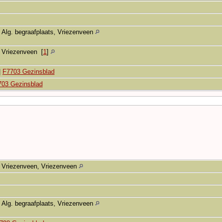
Alg. begraafplaats, Vriezenveen
Vriezenveen
[
1
]
|
F7703 Gezinsblad
703 Gezinsblad
Vriezenveen, Vriezenveen
Alg. begraafplaats, Vriezenveen