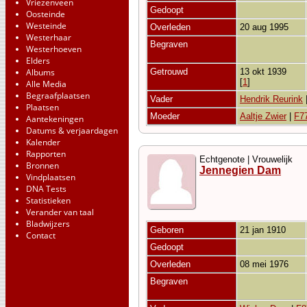
Vriezenveen
Gedoopt
Oosteinde
Westeinde
Overleden
20 aug 1995
Westerhaar
Begraven
Westerhoeven
Elders
Albums
Getrouwd
13 okt 1939
[
1
]
Alle Media
Begraafplaatsen
Vader
Hendrik Reurink
Plaatsen
Moeder
Aaltje Zwier
|
F7
Aantekeningen
Datums & verjaardagen
Kalender
Rapporten
Echtgenote | Vrouwelijk
Bronnen
Jennegien Dam
Vindplaatsen
DNA Tests
Statistieken
Verander van taal
Bladwijzers
Geboren
21 jan 1910
Contact
Gedoopt
Overleden
08 mei 1976
Begraven