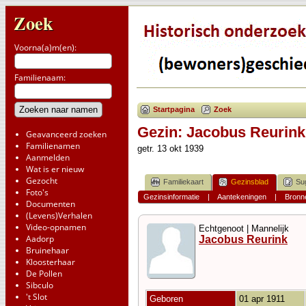
Zoek
Voorna(a)m(en):
Familienaam:
Startpagina
Zoek
Gezin: Jacobus Reurink
Geavanceerd zoeken
Familienamen
getr. 13 okt 1939
Aanmelden
Wat is er nieuw
Gezocht
Familiekaart
Gezinsblad
Su
Foto's
Gezinsinformatie
|
Aantekeningen
|
Bronn
Documenten
(Levens)Verhalen
Video-opnamen
Echtgenoot | Mannelijk
Aadorp
Jacobus Reurink
Bruinehaar
Kloosterhaar
De Pollen
Sibculo
't Slot
Geboren
01 apr 1911