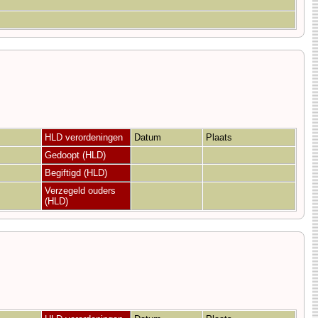
HLD verordeningen
Datum
Plaats
Gedoopt (HLD)
Begiftigd (HLD)
Verzegeld ouders
(HLD)