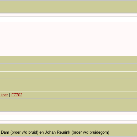
uiper
|
F7702
 Dam (broer v/d bruid) en Johan Reurink (broer v/d bruidegom)