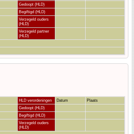
Gedoopt (HLD)
Begiftigd (HLD)
Verzegeld ouders
(HLD)
Verzegeld partner
(HLD)
HLD verordeningen
Datum
Plaats
Gedoopt (HLD)
Begiftigd (HLD)
Verzegeld ouders
(HLD)