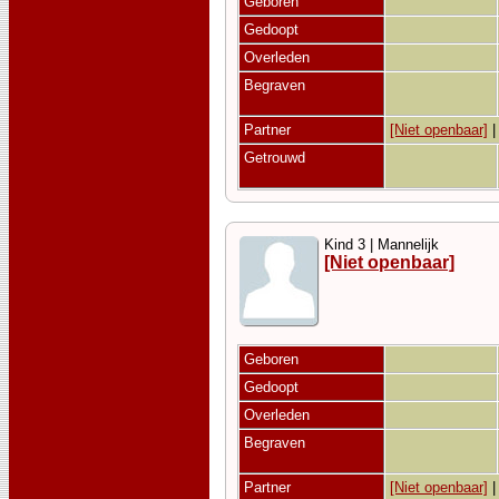
Geboren
Gedoopt
Overleden
Begraven
Partner
[Niet openbaar]
Getrouwd
Kind 3 | Mannelijk
[Niet openbaar]
Geboren
Gedoopt
Overleden
Begraven
Partner
[Niet openbaar]