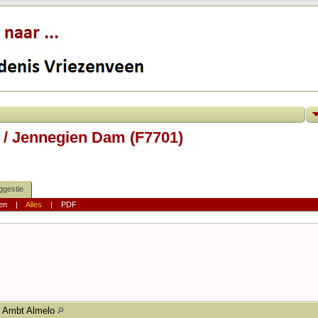
 / Jennegien Dam (F7701)
ggestie
en
|
Alles
|
PDF
Ambt Almelo