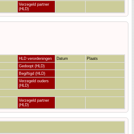
Verzegeld partner
(HLD)
HLD verordeningen
Datum
Plaats
Gedoopt (HLD)
Begiftigd (HLD)
Verzegeld ouders
(HLD)
Verzegeld partner
(HLD)